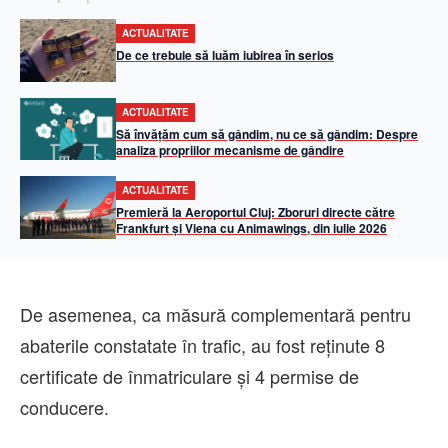
ACTUALITATE
De ce trebuie să luăm iubirea în serios
ACTUALITATE
Să învățăm cum să gândim, nu ce să gândim: Despre
analiza propriilor mecanisme de gândire
ACTUALITATE
Premieră la Aeroportul Cluj: Zboruri directe către
Frankfurt și Viena cu Animawings, din iulie 2026
De asemenea, ca măsură complementară pentru
abaterile constatate în trafic, au fost reținute 8
certificate de înmatriculare și 4 permise de
conducere.