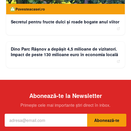
Povesteacasei.ro
Secretul pentru fructe dulci și roade bogate anul viitor
moneybuzz.ro
Dino Parc Râșnov a depășit 4,5 milioane de vizitatori.
Impact de peste 130 milioane euro în economia locală
Abonează-te la Newsletter
Primește cele mai importante știri direct în inbox.
Abonează-te