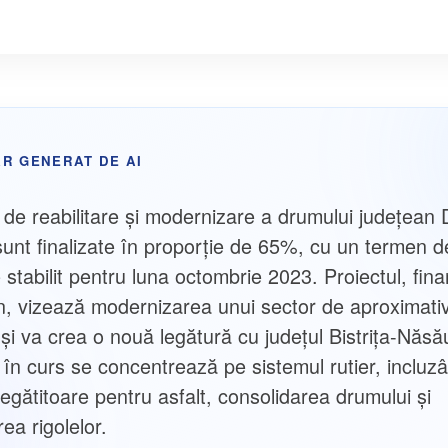
R GENERAT DE AI
e de reabilitare și modernizare a drumului județean
 sunt finalizate în proporție de 65%, cu un termen d
e stabilit pentru luna octombrie 2023. Proiectul, fina
, vizează modernizarea unui sector de aproximati
 și va crea o nouă legătură cu județul Bistrița-Năsă
e în curs se concentrează pe sistemul rutier, incluz
regătitoare pentru asfalt, consolidarea drumului și
ea rigolelor.