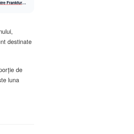
tre Frankfurt
awings, din
mului,
unt destinate
porție de
ste luna