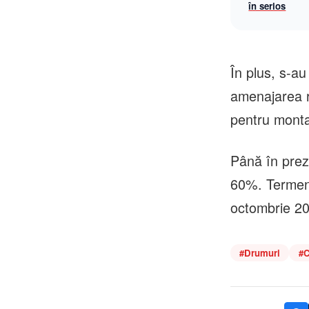
în serios
În plus, s-au
amenajarea ri
pentru montar
Până în preze
60%. Termenul
octombrie 2
#
Drumuri
#
C