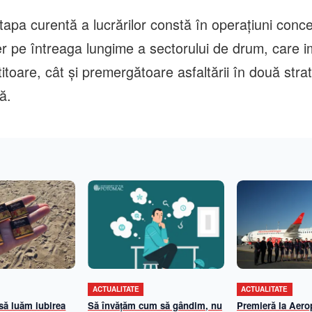
tapa curentă a lucrărilor constă în operațiuni conc
er pe întreaga lungime a sectorului de drum, care i
titoare, cât și premergătoare asfaltării în două strat
ă.
ACTUALITATE
ACTUALITATE
 să luăm iubirea
Să învățăm cum să gândim, nu
Premieră la Aerop