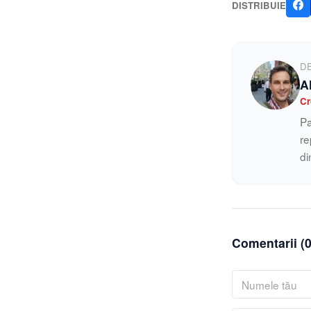
DISTRIBUIE
D
A
Cr
Pa
re
di
Comentarii (