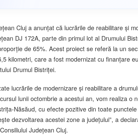
ețean Cluj a anunțat că lucrările de reabilitare și 
țean DJ 172A, parte din primul lot al Drumului Bistr
 proporție de 65%. Acest proiect se referă la un sec
6,5 kilometri, care a fost modernizat cu finanțare 
tului Drumul Bistriței.
zate lucrările de modernizare și reabilitare a drumul
cursul lunii octombrie a acestui an, vom realiza o 
strița-Năsăud, cu efecte pozitive din toate punctel
ște dezvoltarea acestei zone a județului”, a declara
Consiliului Județean Cluj.