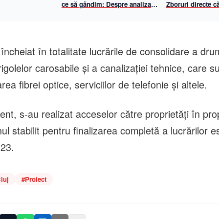
ce să gândim: Despre analiza
Zboruri directe că
propriilor mecanisme de
și Viena cu Anim
gândire
iulie 2026
 încheiat în totalitate lucrările de consolidare a dru
golelor carosabile și a canalizației tehnice, care s
ea fibrei optice, serviciilor de telefonie și altele.
nt, s-au realizat acceselor către proprietăți în pro
 stabilit pentru finalizarea completă a lucrărilor e
023.
luj
#
Proiect