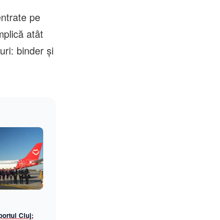
entrate pe
mplică atât
uri: binder și
ortul Cluj: