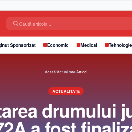
Caută articole...
inut Sponsorizat
Economic
Medical
Tehnologi
Acasă
/
Actualitate
/
Articol
ACTUALITATE
tarea drumului 
2A a fost finaliz