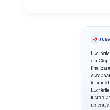
SUMA
Lucrăril
din Cluj
finalizar
european
kilometri
Lucrăril
lucrări p
amenajar