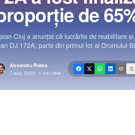
proporție de 65
țean Cluj a anunțat că lucrările de reabilitare ș
n DJ 172A, parte din primul lot al Drumului Bist
Alexandru Robea
|
7 aug. 2023
·
1
min citire