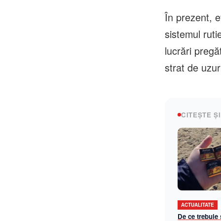
În prezent, e
sistemul ruti
lucrări pregă
strat de uzur
CITEȘTE ȘI
ACTUALITATE
De ce trebuie