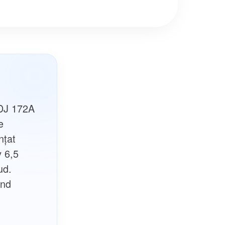
 DJ 172A
e
nțat
v 6,5
ud.
ând