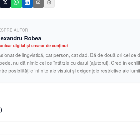
ESPRE AUTOR
lexandru Robea
onicar digital și creator de conținut
sionat de lingvistică, cat person, cat dad. Dă de două ori cel ce d
pede, nu dă nimic cel ce întârzie cu darul (ajutorul). Cred în echilib
ntre posibilitățile infinite ale visului și exigențele restrictive ale lumi
0
)