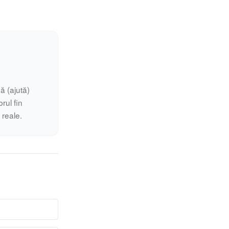
ă (ajută)
rul fin
i reale.