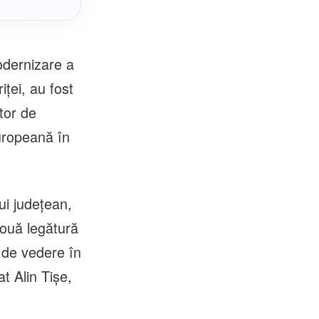
modernizare a
iței, au fost
tor de
europeană în
ui județean,
nouă legătură
e de vedere în
t Alin Tișe,