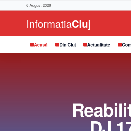
6 August 2026
Acasă
Din Cluj
Actualitate
Conț
Reabili
DJ 17