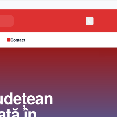
e
Contact
județean
ată în