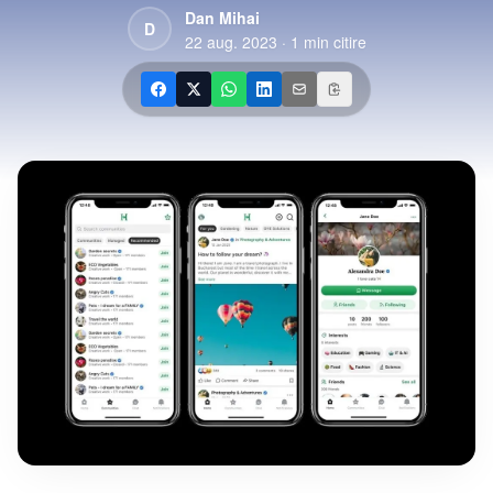
Dan Mihai
D
22 aug. 2023
·
1
min citire