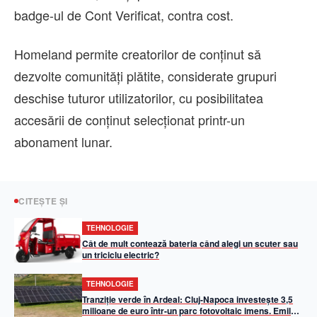
badge-ul de Cont Verificat, contra cost.
Homeland permite creatorilor de conținut să
dezvolte comunități plătite, considerate grupuri
deschise tuturor utilizatorilor, cu posibilitatea
accesării de conținut selecționat printr-un
abonament lunar.
CITEȘTE ȘI
TEHNOLOGIE
Cât de mult contează bateria când alegi un scuter sau
un triciclu electric?
TEHNOLOGIE
Tranziție verde în Ardeal: Cluj-Napoca investește 3,5
milioane de euro într-un parc fotovoltaic imens. Emil