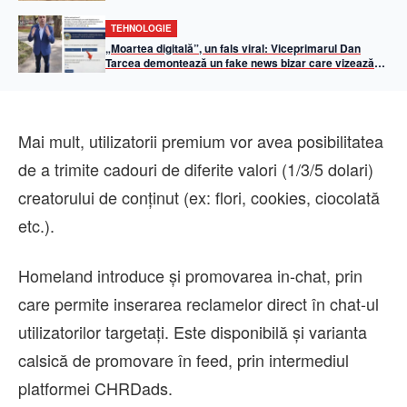
Boc: „50% din iluminatul public va fi asigurat din
energie solară”
TEHNOLOGIE
„Moartea digitală”, un fals viral: Viceprimarul Dan
Tarcea demontează un fake news bizar care vizează
Primăria Cluj-Napoca
Mai mult, utilizatorii premium vor avea posibilitatea
de a trimite cadouri de diferite valori (1/3/5 dolari)
creatorului de conținut (ex: flori, cookies, ciocolată
etc.).
Homeland introduce și promovarea in-chat, prin
care permite inserarea reclamelor direct în chat-ul
utilizatorilor targetați. Este disponibilă și varianta
calsică de promovare în feed, prin intermediul
platformei CHRDads.