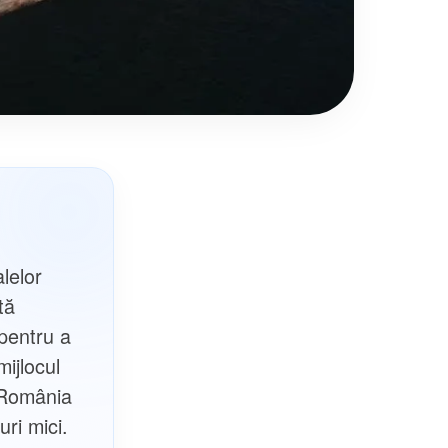
lelor
tă
 pentru a
ijlocul
n România
uri mici.