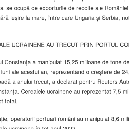
al se ocupă de exporturile de recolte ale României 
 fără ieşire la mare, între care Ungaria şi Serbia, n
ALE UCRAINENE AU TRECUT PRIN PORTUL CO
rtul Constanţa a manipulat 15,25 milioane de tone de
 luni ale acestui an, reprezentând o creştere de 2
oadă a anului trecut, a declarat pentru Reuters Aut
stanţa. Cerealele ucrainene au reprezentat 7,5 mi
t total.
ţie, operatorii portuari români au manipulat 8,6 mi
ale ucrainene în tot anul 2022.