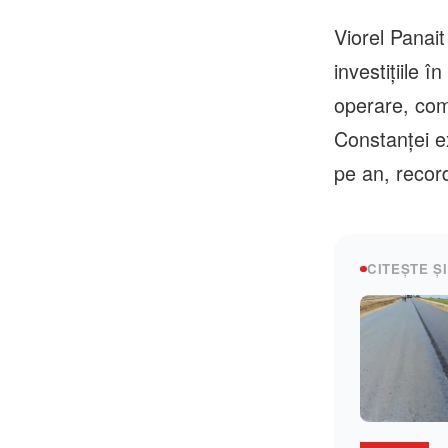
Viorel Panai
investiţiile 
operare, com
Constanţei e
pe an, record
CITEȘTE ȘI