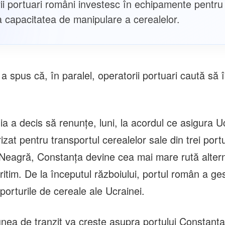
ii portuari români investesc în echipamente pentru
 capacitatea de manipulare a cerealelor.
 a spus că, în paralel, operatorii portuari caută să
a a decis să renunţe, luni, la acordul ce asigura U
izat pentru transportul cerealelor sale din trei port
Neagră, Constanţa devine cea mai mare rută alter
itim. De la începutul războiului, portul român a ge
porturile de cereale ale Ucrainei.
nea de tranzit va creşte asupra portului Constanţa