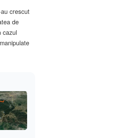
-au crescut
tatea de
n cazul
 manipulate