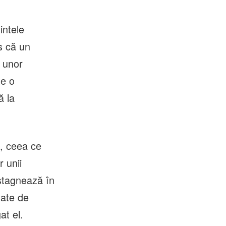
intele
s că un
a unor
te o
ă la
a, ceea ce
 unii
 stagnează în
tate de
at el.