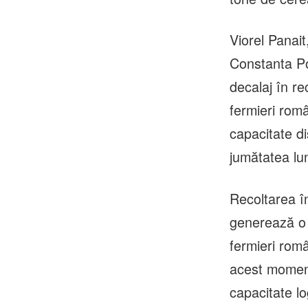
Viorel Panai
Constanta Po
decalaj în r
fermieri româ
capacitate di
jumătatea lun
Recoltarea î
generează o p
fermieri româ
acest moment
capacitate lo