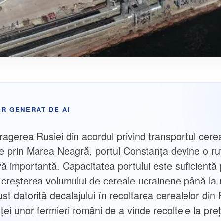
R GENERAT DE AI
ragerea Rusiei din acordul privind transportul cerea
e prin Marea Neagră, portul Constanţa devine o ru
ivă importantă. Capacitatea portului este suficientă
 creșterea volumului de cereale ucrainene până la m
ust datorită decalajului în recoltarea cerealelor di
nței unor fermieri români de a vinde recoltele la preț