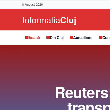
8 August 2026
Acasă
Din Cluj
Actualitate
Conț
Reuters
transp