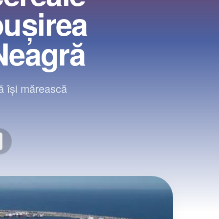
buşirea
 Neagră
să îşi mărească