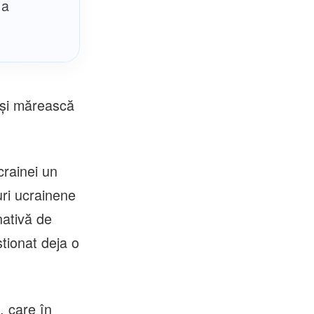
 a
 îşi mărească
crainei un
uri ucrainene
nativă de
stionat deja o
, care în