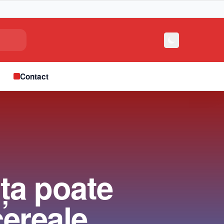
e
Contact
ţa poate
cereale