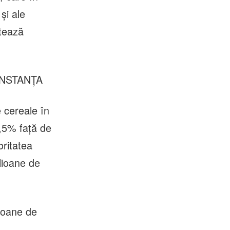
şi ale
otează
NSTANŢA
 cereale în
4,5% faţă de
oritatea
lioane de
lioane de