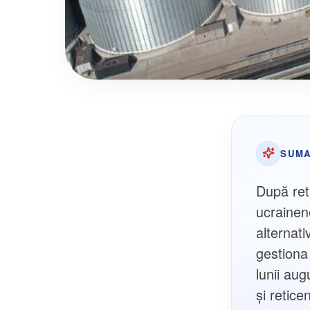
SUMA
După ret
ucrainen
alternat
gestiona
lunii aug
și retice