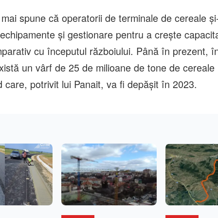
t mai spune că operatorii de terminale de cereale şi
în echipamente şi gestionare pentru a creşte capaci
parativ cu începutul războiului. Până în prezent, î
xistă un vârf de 25 de milioane de tone de cereale
 care, potrivit lui Panait, va fi depăşit în 2023.