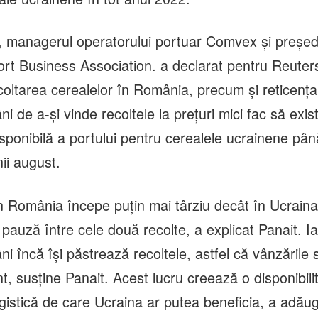
t, managerul operatorului portuar Comvex şi preşed
rt Business Association. a declarat pentru Reuter
ecoltarea cerealelor în România, precum şi reticenţ
ni de a-şi vinde recoltele la preţuri mici fac să exis
sponibilă a portului pentru cerealele ucrainene pân
ii august.
n România începe puţin mai târziu decât în Ucrain
auză între cele două recolte, a explicat Panait. Iar
ni încă îşi păstrează recoltele, astfel că vânzările
, susţine Panait. Acest lucru creează o disponibili
gistică de care Ucraina ar putea beneficia, a adăug