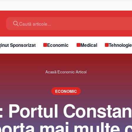
Caută articole...
inut Sponsorizat
Economic
Medical
Tehnologi
Acasă
/
Economic
/
Articol
ECONOMIC
: Portul Constan
orta mai multe 