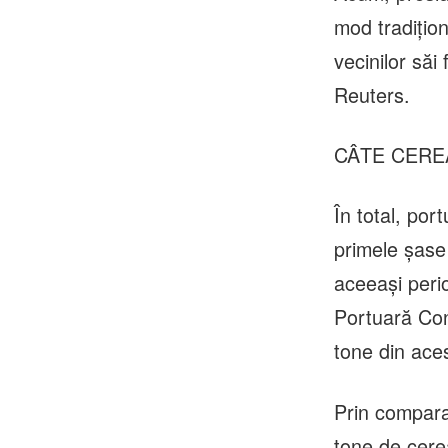
mod tradiţion
vecinilor săi
Reuters.
CÂTE CERE
În total, po
primele şase
aceeaşi peri
Portuară Con
tone din aces
Prin compara
tone de cere