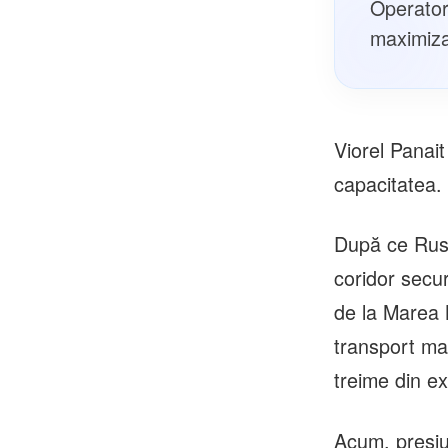
Operator
maximiza
Viorel Panait
capacitatea.
După ce Rusi
coridor secur
de la Marea 
transport mar
treime din ex
Acum, presiu