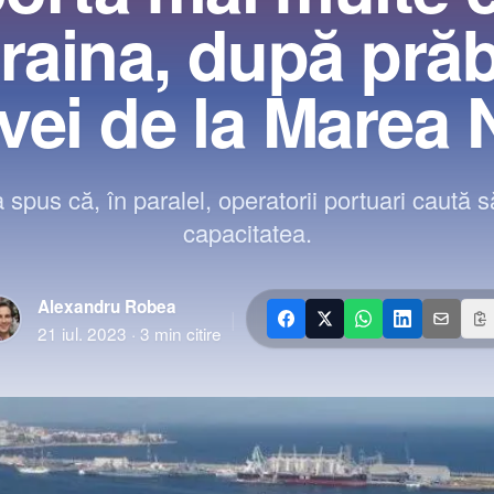
raina, după pră
tivei de la Marea
a spus că, în paralel, operatorii portuari caută 
capacitatea.
Alexandru Robea
|
21 iul. 2023
·
3
min citire