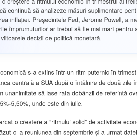
o creștere a ritmului economic în trimestrul al treil
 că continuă să analizeze măsuri suplimentare pent
ea inflației. Președintele Fed, Jerome Powell, a m
ile împrumuturilor ar trebui să fie mai mari pentru 
 viitoarele decizii de politică monetară.
economică s-a extins într-un ritm puternic în trimestru
nca centrală a SUA după o întâlnire de două zile în 
n unanimitate să lase rata dobânzii de referinţă ov
25%-5,50%, unde este din iulie.
rcat o creştere a ”ritmului solid” de activitate ec
ăzut-o la reuniunea din septembrie şi a urmat date