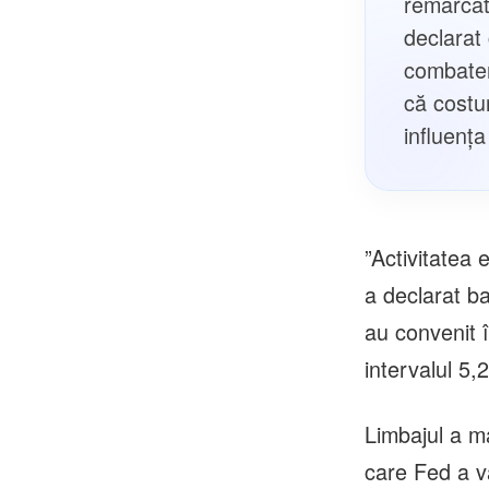
remarcat 
declarat
combater
că costur
influența
”Activitatea 
a declarat ba
au convenit î
intervalul 5,
Limbajul a ma
care Fed a v