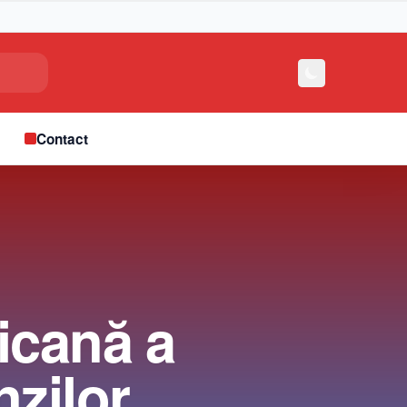
e
Contact
icană a
nzilor