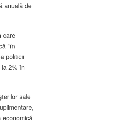
tă anuală de
n care
că ”în
politicii
 la 2% în
terilor sale
suplimentare,
ea economică