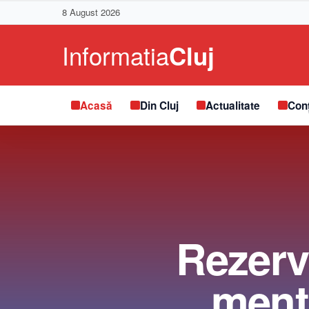
8 August 2026
Acasă
Din Cluj
Actualitate
Conț
Rezerv
menţi