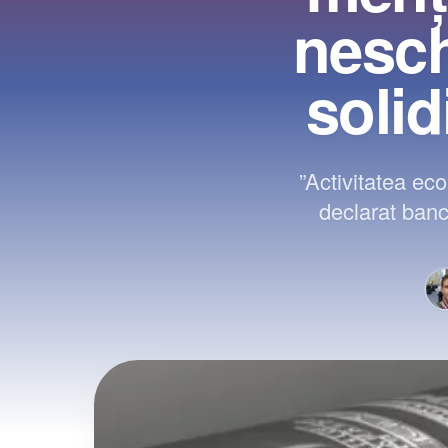
nesc
soli
”Activitatea eco
declarat banc