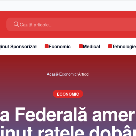
Caută articole...
inut Sponsorizat
Economic
Medical
Tehnologi
Acasă
/
Economic
/
Articol
ECONOMIC
a Federală amer
nut ratele dobâ