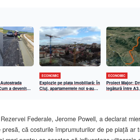
ECONOMIC
ECONOMIC
 Autostrada
Explozie pe piața imobiliară: În
Proiect Major: D
 Cum a devenit
Cluj, apartamentele noi s-au
legătură între A3,
-Biharia un
scumpit cu aproape 70% în 5
Centura de Sud
de eficiență
ani. Cât a ajuns metrul pătrat
n 2026
util
 Rezervei Federale, Jerome Powell, a declarat mierc
 presă, că costurile împrumuturilor de pe piaţă ar t
i mari pentru ca acestea să influenţeze viitoarele 