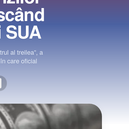
scând
i SUA
ul al treilea”, a
n care oficial