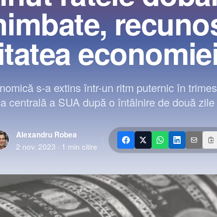
himbate, recuno
ditatea economie
nomică s-a extins într-un ritm puternic în trimestr
a centrală a SUA după o întâlnire de două zile î
Alexandru Robea
|
2 nov. 2023
·
1
min citire