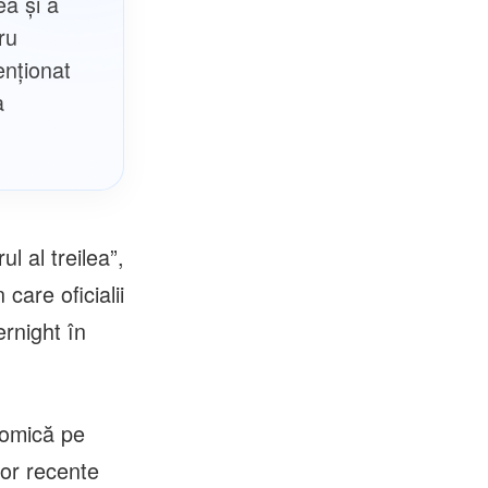
ea și a
ru
enționat
a
l al treilea”,
care oficialii
ernight în
onomică pe
lor recente