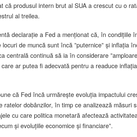
at că produsul intern brut al SUA a crescut cu o ra
trul al treilea.
tă declaraţie a Fed a menţionat că, în condiţiile î
e locuri de muncă sunt încă ”puternice” şi inflaţia în
a centrală continuă să ia în considerare ”amploarea 
 care ar putea fi adecvată pentru a readuce inflaţia
pune că Fed încă urmăreşte evoluţia impactului creş
e ratelor dobânzilor, în timp ce analizează măsuri 
ajele cu care politica monetară afectează activitat
precum şi evoluţiile economice şi financiare”.