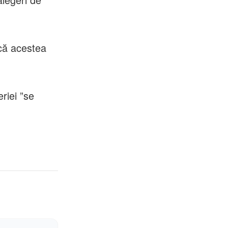
acă acestea
riei ”se