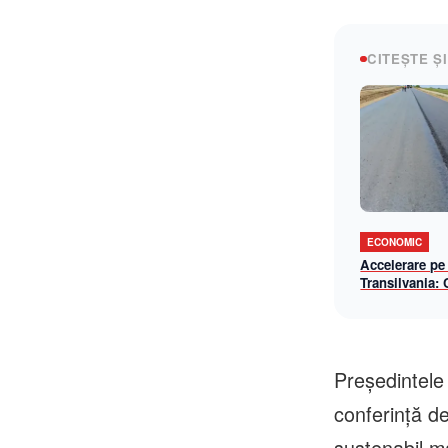
CITEȘTE ȘI
ECONOMIC
Accelerare pe
Transilvania:
lotul Chiribiș
șantier-model 
operațională î
Preşedintele
conferinţă de
sustenabil ma