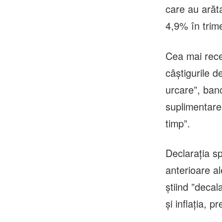
care au arăt
4,9% în trimes
Cea mai recen
câştigurile d
urcare”, banc
suplimentare
timp”.
Declaraţia s
anterioare al
ştiind ”decal
şi inflaţia, 