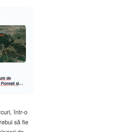
rum de
 Florești și
uri, într-o
rebui să fie
alegeri de