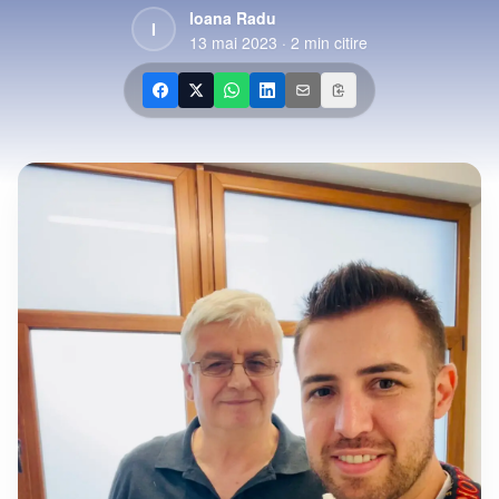
Ioana Radu
I
13 mai 2023
·
2
min citire