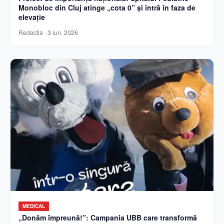
Monobloc din Cluj atinge „cota 0” și intră în faza de
elevație
Redactia
·
3 iun. 2026
MEDICAL
„Donăm împreună!”: Campania UBB care transformă