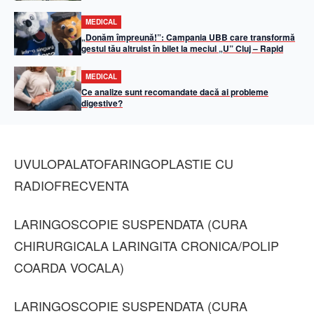
elevație
MEDICAL
„Donăm împreună!”: Campania UBB care transformă
gestul tău altruist în bilet la meciul „U” Cluj – Rapid
MEDICAL
Ce analize sunt recomandate dacă ai probleme
digestive?
UVULOPALATOFARINGOPLASTIE CU
RADIOFRECVENTA
LARINGOSCOPIE SUSPENDATA (CURA
CHIRURGICALA LARINGITA CRONICA/POLIP
COARDA VOCALA)
LARINGOSCOPIE SUSPENDATA (CURA