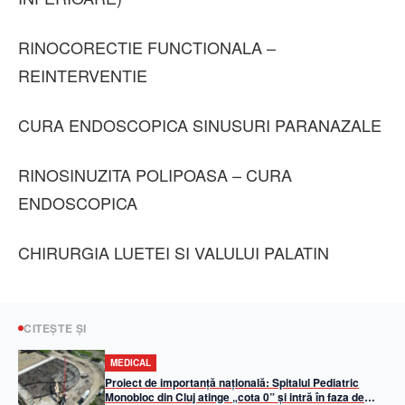
RINOCORECTIE FUNCTIONALA –
REINTERVENTIE
CURA ENDOSCOPICA SINUSURI PARANAZALE
RINOSINUZITA POLIPOASA – CURA
ENDOSCOPICA
CHIRURGIA LUETEI SI VALULUI PALATIN
CITEȘTE ȘI
MEDICAL
Proiect de importanță națională: Spitalul Pediatric
Monobloc din Cluj atinge „cota 0” și intră în faza de