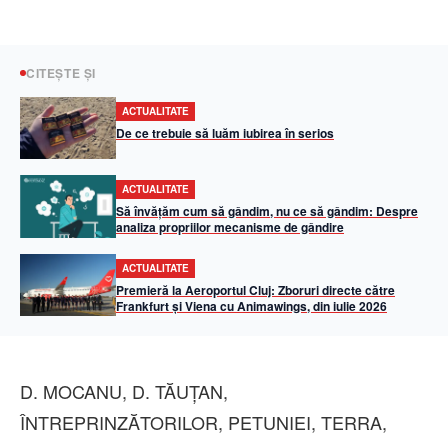
CITEȘTE ȘI
ACTUALITATE
De ce trebuie să luăm iubirea în serios
ACTUALITATE
Să învățăm cum să gândim, nu ce să gândim: Despre
analiza propriilor mecanisme de gândire
ACTUALITATE
Premieră la Aeroportul Cluj: Zboruri directe către
Frankfurt și Viena cu Animawings, din iulie 2026
D. MOCANU, D. TĂUȚAN,
ÎNTREPRINZĂTORILOR, PETUNIEI, TERRA,