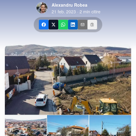
Alexandru Robea
21 feb. 2023
·
2
min citire