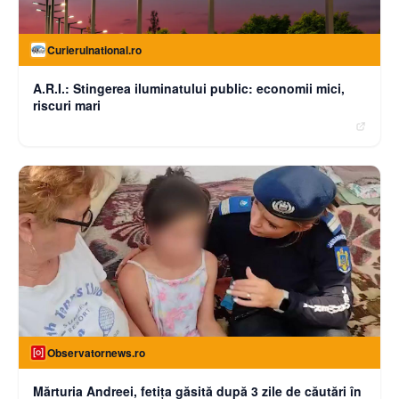
Curierulnational.ro
A.R.I.: Stingerea iluminatului public: economii mici,
riscuri mari
Observatornews.ro
Mărturia Andreei, fetiţa găsită după 3 zile de căutări în