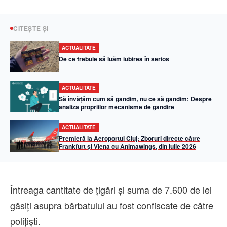
CITEȘTE ȘI
ACTUALITATE
De ce trebuie să luăm iubirea în serios
ACTUALITATE
Să învățăm cum să gândim, nu ce să gândim: Despre
analiza propriilor mecanisme de gândire
ACTUALITATE
Premieră la Aeroportul Cluj: Zboruri directe către
Frankfurt și Viena cu Animawings, din iulie 2026
Întreaga cantitate de țigări și suma de 7.600 de lei
găsiți asupra bărbatului au fost confiscate de către
polițiști.