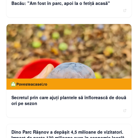
Bacău: "Am fost în parc, apoi la o fetiţă acasă"
Povesteacasei.ro
Secretul prin care ajuți plantele să înflorească de două
ori pe sezon
moneybuzz.ro
Dino Parc Râșnov a depășit 4,5 milioane de vizitatori.
Impact de peste 130 milioane euro în economia locală