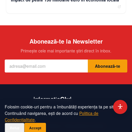
Abonează-te la Newsletter
Primește cele mai importante știri direct în inbox.
Abonează-te
Folosim cookie-uri pentru a îmbunătăți experiența ta pe site.
Contact
Echipa
Publicitate
Politică de Confidențialitate
Hartă Site
Continuând navigarea, ești de acord cu
Politica de
Confidențialitate
.
©
2026
InformatiaCluj. Toate drepturile rezervate.
Refuz
Accept