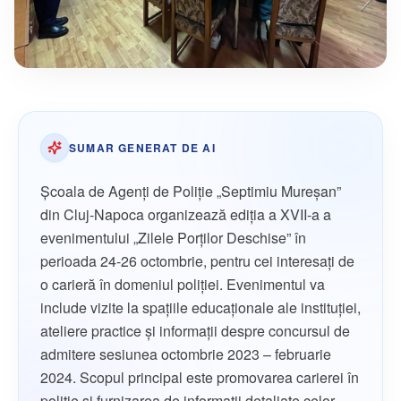
SUMAR GENERAT DE AI
Şcoala de Agenţi de Poliţie „Septimiu Mureşan”
din Cluj-Napoca organizează ediția a XVII-a a
evenimentului „Zilele Porţilor Deschise” în
perioada 24-26 octombrie, pentru cei interesați de
o carieră în domeniul poliției. Evenimentul va
include vizite la spațiile educaționale ale instituției,
ateliere practice și informații despre concursul de
admitere sesiunea octombrie 2023 – februarie
2024. Scopul principal este promovarea carierei în
poliție și furnizarea de informații detaliate celor