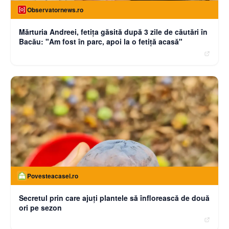
Observatornews.ro
Mărturia Andreei, fetiţa găsită după 3 zile de căutări în
Bacău: "Am fost în parc, apoi la o fetiţă acasă"
Povesteacasei.ro
Secretul prin care ajuți plantele să înflorească de două
ori pe sezon