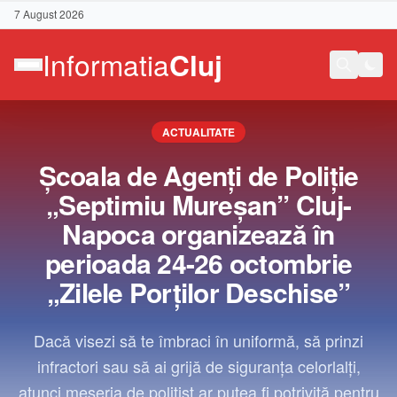
7 August 2026
ACTUALITATE
Şcoala de Agenţi de Poliţie
„Septimiu Mureşan” Cluj-
Napoca organizează în
perioada 24-26 octombrie
„Zilele Porţilor Deschise”
Dacă visezi să te îmbraci în uniformă, să prinzi
infractori sau să ai grijă de siguranța celorlalți,
Contact
atunci meseria de polițist ar putea fi potrivită pentru