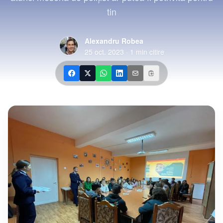
tin
Alexandru Robea
25 oct. 2023
·
1
min citire