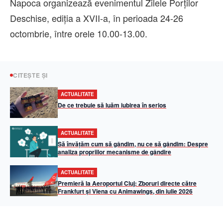
Napoca organizează evenimentul Zilele Porților
Deschise, ediția a XVII-a, în perioada 24-26
octombrie, între orele 10.00-13.00.
CITEȘTE ȘI
ACTUALITATE
De ce trebuie să luăm iubirea în serios
ACTUALITATE
Să învățăm cum să gândim, nu ce să gândim: Despre
analiza propriilor mecanisme de gândire
ACTUALITATE
Premieră la Aeroportul Cluj: Zboruri directe către
Frankfurt și Viena cu Animawings, din iulie 2026