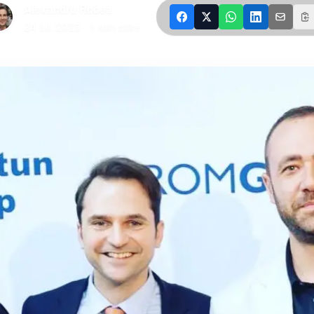
Alexandru Robea
|
24 iul. 2023
·
1
min citire