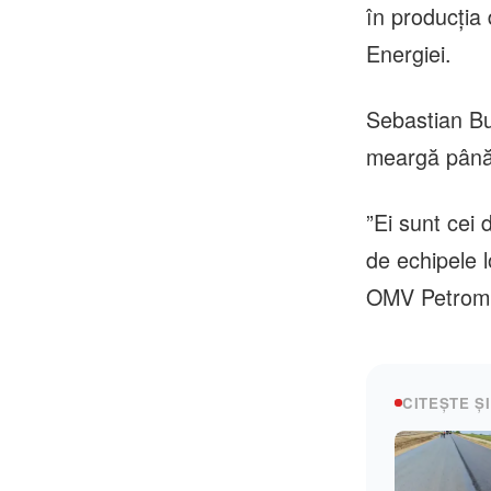
în producţia 
Energiei.
Sebastian B
meargă până
”Ei sunt cei
de echipele 
OMV Petrom
CITEȘTE ȘI