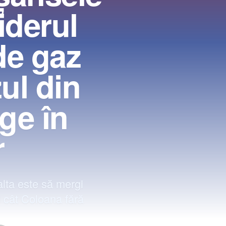
iderul
de gaz
zul din
ge în
r
lta este să mergi
 cât Coloana fără