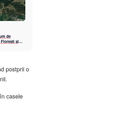
rum de
 Florești și
nd postprii o
ii.
în casele