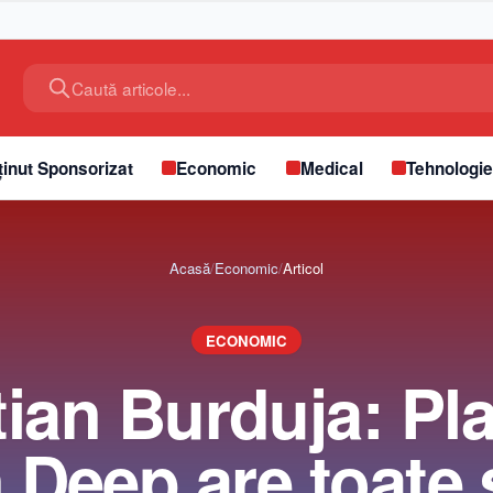
Caută articole...
inut Sponsorizat
Economic
Medical
Tehnologi
Acasă
/
Economic
/
Articol
ECONOMIC
ian Burduja: Pl
 Deep are toate 