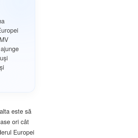
ma
Europei
OMV
 ajunge
uși
și
alta este să
ase ori cât
derul Europei