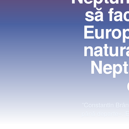
să fa
Europ
natura
Nept
”Constantin Brân
până departe». E