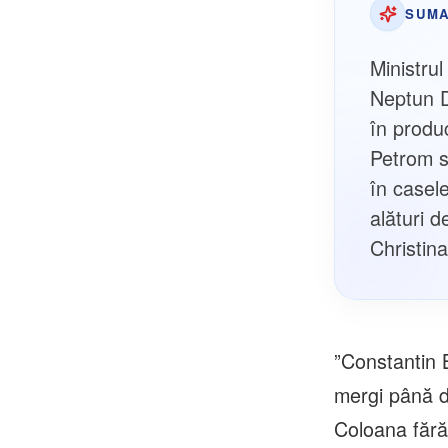
SUMA
Ministru
Neptun D
în produ
Petrom s
în casele
alături 
Christin
”Constantin 
mergi până d
Coloana fără 