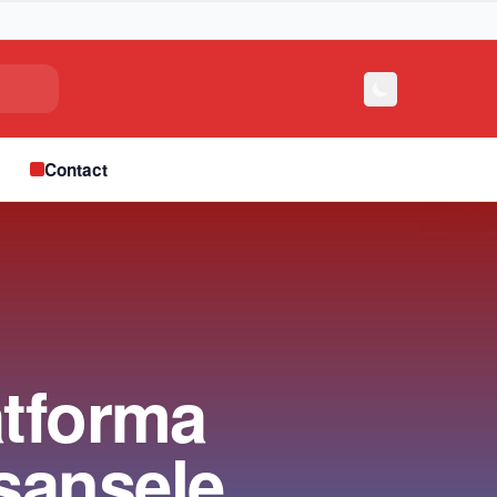
e
Contact
atforma
şansele