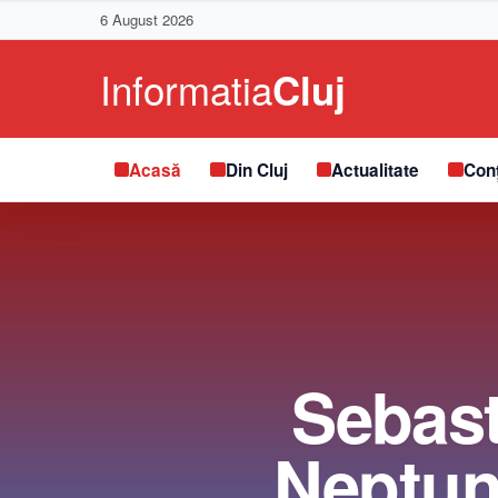
6 August 2026
Acasă
Din Cluj
Actualitate
Conț
Sebast
Neptun