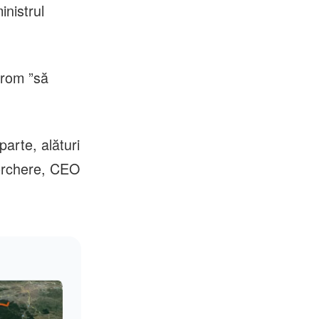
inistrul
trom ”să
arte, alături
erchere, CEO