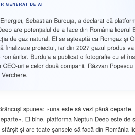
R GENERAT DE AI
l Energiei, Sebastian Burduja, a declarat că platfor
eep are potențialul de a face din România liderul 
cția de gaz natural. El se aşteaptă ca Romgaz și 
ă finalizeze proiectul, iar din 2027 gazul produs va
 românilor. Burduja a publicat o fotografie cu el îns
de CEO-urile celor două companii, Răzvan Popescu 
a Verchere.
Brâncuşi spunea: «una este să vezi până departe, 
eparte». Ei bine, platforma Neptun Deep este de ş
sfârşit şi are toate şansele să facă din România li