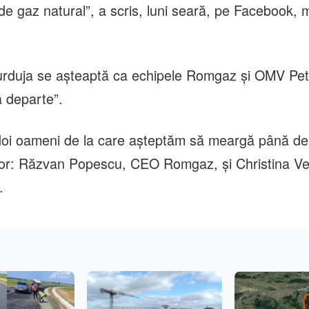
de gaz natural”, a scris, luni seară, pe Facebook, m
urduja se aşteaptă ca echipele Romgaz şi OMV Pe
 departe”.
 doi oameni de la care aşteptăm să meargă până dep
lor: Răzvan Popescu, CEO Romgaz, şi Christina V
.