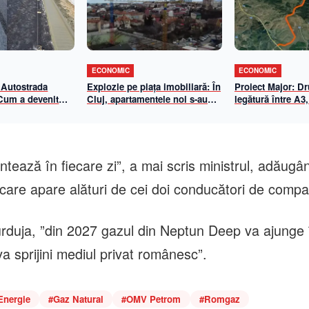
ECONOMIC
ECONOMIC
 Autostrada
Explozie pe piața imobiliară: În
Proiect Major: D
 Cum a devenit
Cluj, apartamentele noi s-au
legătură între A3,
-Biharia un
scumpit cu aproape 70% în 5
Centura de Sud
de eficiență
ani. Cât a ajuns metrul pătrat
n 2026
util
intează în fiecare zi”, a mai scris ministrul, adăugâ
 care apare alături de cei doi conducători de compan
 Burduja, ”din 2027 gazul din Neptun Deep va ajunge 
va sprijini mediul privat românesc”.
Energie
#
Gaz Natural
#
OMV Petrom
#
Romgaz