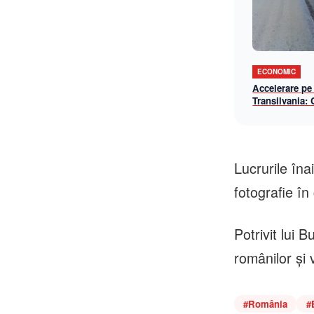
ECONOMIC
Accelerare pe
Transilvania:
lotul Chiribiș
șantier-model 
operațională î
Lucrurile îna
fotografie în
Potrivit lui
românilor şi 
#
România
#