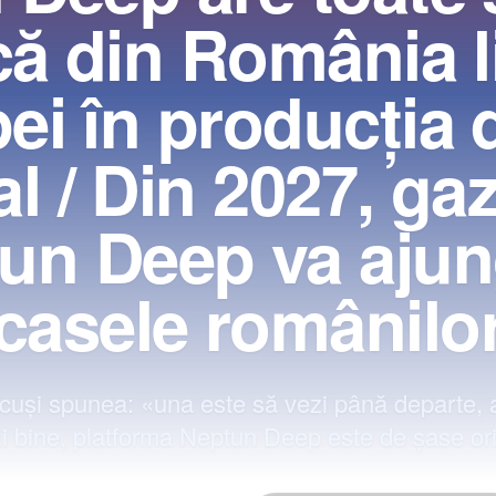
că din România l
ei în producţia 
l / Din 2027, ga
un Deep va ajun
casele românilo
cuşi spunea: «una este să vezi până departe, a
i bine, platforma Neptun Deep este de şase ori