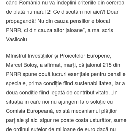
când România nu va îndeplini criteriile din cererea
de plată numarul 2! Ce discutăm noi aici?! Doar
propagandă! Nu din cauza pensiilor e blocat
PNRR, ci din cauza altor jaloane”, a mai scris
Vasilcoiu.
MInistrul Investiţiilor şi Proiectelor Europene,
Marcel Boloş, a afirmat, marţi, că jalonul 215 din
PNRR spune două lucruri esenţiale pentru pensiile
speciale, prima condiţie fiind sustenabilitatea, iar a
doua condiţie fiind legată de contributivitate. „În
situaţia în care noi nu ajungem la o soluţie cu
Comisia Europeană, există mecanismul plăţilor
parţiale şi aici sigur ne poate costa usturător, sume
de ordinul sutelor de milioane de euro dacă nu