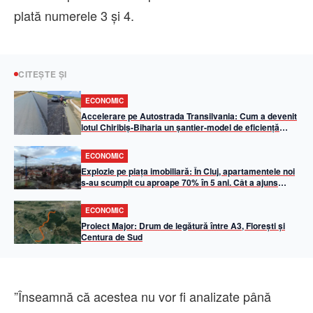
plată numerele 3 şi 4.
CITEȘTE ȘI
ECONOMIC
Accelerare pe Autostrada Transilvania: Cum a devenit
lotul Chiribiș-Biharia un șantier-model de eficiență
operațională în 2026
ECONOMIC
Explozie pe piața imobiliară: În Cluj, apartamentele noi
s-au scumpit cu aproape 70% în 5 ani. Cât a ajuns
metrul pătrat util
ECONOMIC
Proiect Major: Drum de legătură între A3, Florești și
Centura de Sud
”Înseamnă că acestea nu vor fi analizate până