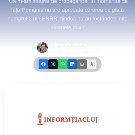
”Că m-am săturat de propagandă: în momentul de
faţă România nu are aprobată cererea de plată
numărul 2 din PNRR, fiindcă nu au fost îndeplinite
jaloanele privin
Alexandru Robea
7 mar. 2023
·
1
min citire