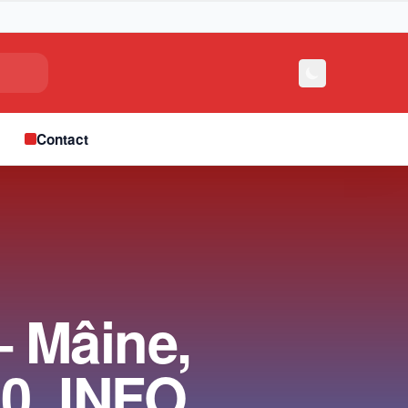
e
Contact
– Mâine,
00, INFO