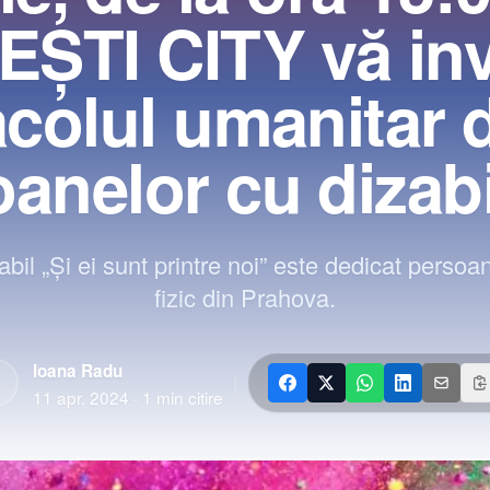
EȘTI CITY vă invi
colul umanitar 
anelor cu dizabil
abil „Și ei sunt printre noi” este dedicat perso
fizic din Prahova.
Ioana Radu
|
11 apr. 2024
·
1
min citire