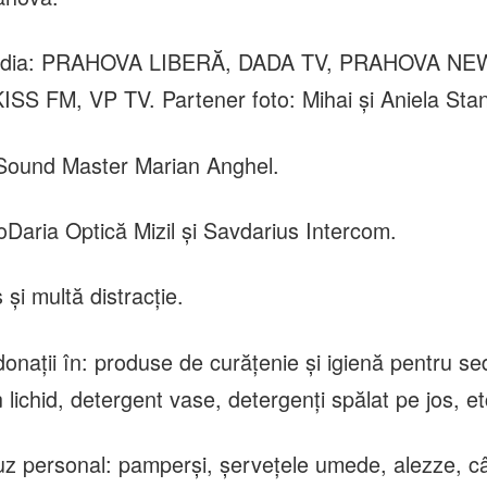
media: PRAHOVA LIBERĂ, DADA TV, PRAHOVA NE
S FM, VP TV. Partener foto: Mihai și Aniela Stan
 Sound Master Marian Anghel.
oDaria Optică Mizil și Savdarius Intercom.
și multă distracție.
onații în: produse de curățenie și igienă pentru se
 lichid, detergent vase, detergenți spălat pe jos, et
z personal: pamperși, șervețele umede, alezze, cârj