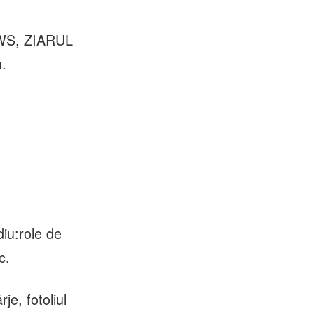
WS, ZIARUL
.
diu:role de
c.
e, fotoliul