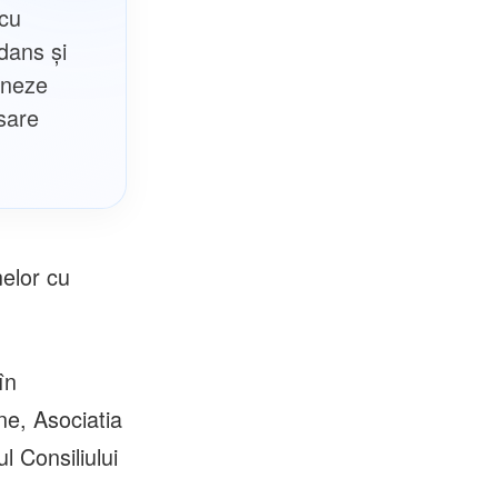
 cu
dans și
doneze
sare
nelor cu
în
e, Asociatia
l Consiliului