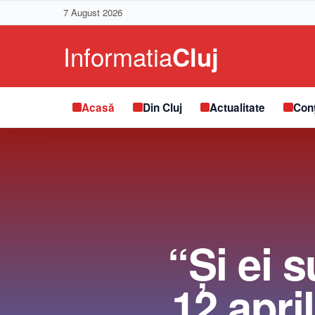
7 August 2026
Acasă
Din Cluj
Actualitate
Conț
“Și ei 
12 apri