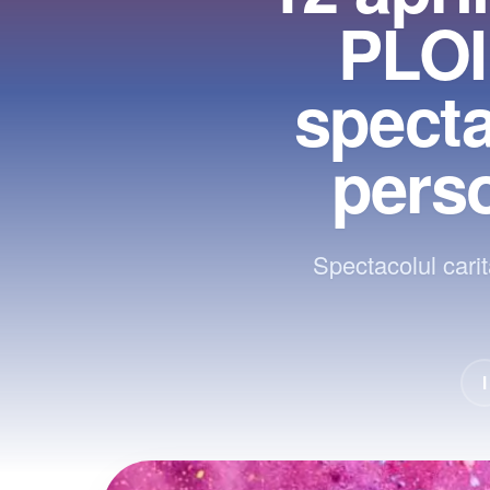
PLOI
specta
perso
Spectacolul carit
I