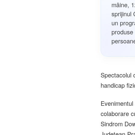
mâine, 1
sprijinul
un progra
produse 
persoanel
Spectacolul c
handicap fiz
Evenimentul 
colaborare c
Sindrom Down 
Județean Pr