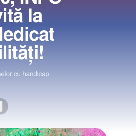
tă la
dedicat
ități!
anelor cu handicap