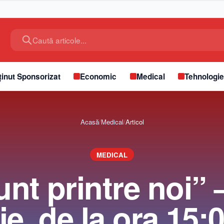
Caută articole...
inut Sponsorizat
Economic
Medical
Tehnologi
Acasă
/
Medical
/
Articol
MEDICAL
sunt printre noi” 
lie, de la ora 15: