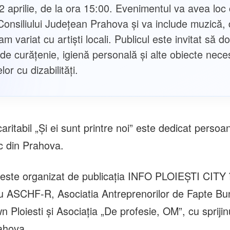
2 aprilie, de la ora 15:00. Evenimentul va avea loc
 Consiliului Județean Prahova și va include muzică, 
m variat cu artiști locali. Publicul este invitat să 
de curățenie, igienă personală și alte obiecte nece
or cu dizabilități.
aritabil „Și ei sunt printre noi” este dedicat persoa
ic din Prahova.
este organizat de publicația INFO PLOIEȘTI CITY 
u ASCHF-R, Asociatia Antreprenorilor de Fapte Bun
Ploiesti și Asociația „De profesie, OM”, cu sprijinu
ahova.