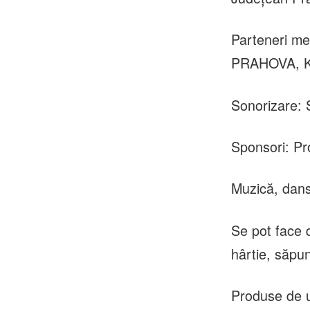
Parteneri 
PRAHOVA, KIS
Sonorizare:
Sponsori: Pr
Muzică, dans 
Se pot face d
hârtie, săpun
Produse de u