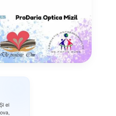
i ei
hova,