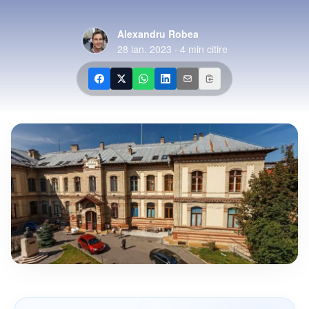
Alexandru Robea
28 ian. 2023
·
4
min citire