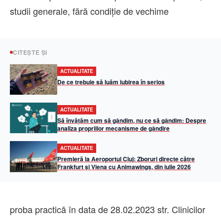
studii generale, fără condiție de vechime
CITEȘTE ȘI
ACTUALITATE
De ce trebuie să luăm iubirea în serios
ACTUALITATE
Să învățăm cum să gândim, nu ce să gândim: Despre
analiza propriilor mecanisme de gândire
ACTUALITATE
Premieră la Aeroportul Cluj: Zboruri directe către
Frankfurt și Viena cu Animawings, din iulie 2026
proba practică în data de 28.02.2023 str. Clinicilor