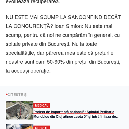
evoluează recuperarea.
NU ESTE MAI SCUMP LA SANCONFIND DECÂT
LA CONCURENȚĂ? Ioan Simion: Nu este mai
scump, pentru că noi ne cumpărăm în general, cu
spitale private din București. Nu la toate
specialitățile, dar părerea mea este că prețurile
noastre sunt cam 50-60% din prețul din București,
la aceeași operație.
CITEȘTE ȘI
MEDICAL
Proiect de importanță națională: Spitalul Pediatric
Monobloc din Cluj atinge „cota 0” și intră în faza de
elevație
MEDICAL