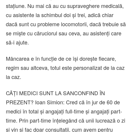
stațiune. Nu mai că au cu supraveghere medicală,
cu asistente la schimbul doi și trei, adică chiar
dacă sunt cu probleme locomotorii, dacă trebuie să
se miște cu căruciorul sau ceva, au asistenți care
să-i ajute.
Mâncarea e în funcție de ce își dorește fiecare,
regim sau altceva, totul este personalizat de la caz
la caz.
CÂȚI MEDICI SUNT LA SANCONFIND ÎN
PREZENT? Ioan Simion: Cred că în jur de 60 de
medici în total și angajați full-time și angajați part-
time. Prin part-time înțelegând că unii lucrează o zi
și vin și fac doar consultații, cum avem pentru