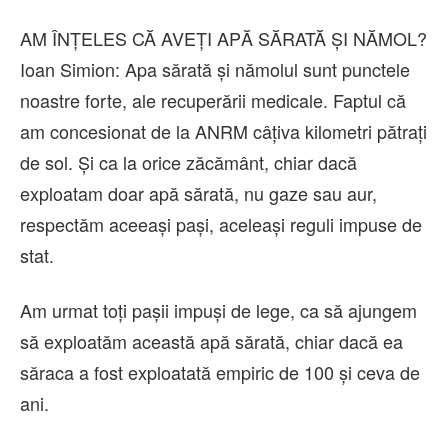
AM ÎNȚELES CĂ AVEȚI APĂ SĂRATĂ ȘI NĂMOL?
Ioan Simion: Apa sărată și nămolul sunt punctele
noastre forte, ale recuperării medicale. Faptul că
am concesionat de la ANRM câțiva kilometri pătrați
de sol. Și ca la orice zăcământ, chiar dacă
exploatam doar apă sărată, nu gaze sau aur,
respectăm aceeași pași, aceleași reguli impuse de
stat.
Am urmat toți pașii impuși de lege, ca să ajungem
să exploatăm această apă sărată, chiar dacă ea
săraca a fost exploatată empiric de 100 și ceva de
ani.