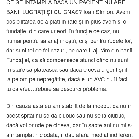
CE SE ÎNTÂMPLĂ DACĂ UN PACIENT NU ARE
BANI, LUCRAȚI ȘI CU CNAS? Ioan Simion: Avem
posibilitatea de a plăti în rate și în plus avem și o
fundație, din care uneori, în funcție de caz, nu
numai pentru salariații noștri, ci și pentru rudele lor,
dar sunt fel de fel cazuri, pe care îi ajutăm din banii
Fundației, ca să compenseze atunci când nu sunt
în stare să plătească sau dacă e ceva urgent și îl
ia pe om pe nepregătite, dacă e un AVC nu îl faci
tu ca vrei…trebuie să descurci problema.
Din cauza asta eu am stabilit de la început ca nu în
acest spital nu se dă ciubuc sau nu se ia ciubuc,
dacă voi prinde pe cineva, dar în șapte ani nu mi s-
a întâmplat niciodată, îl dau afară imediat indiferent