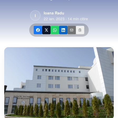
Ioana Radu
I
22 ian. 2023
·
14
min citire