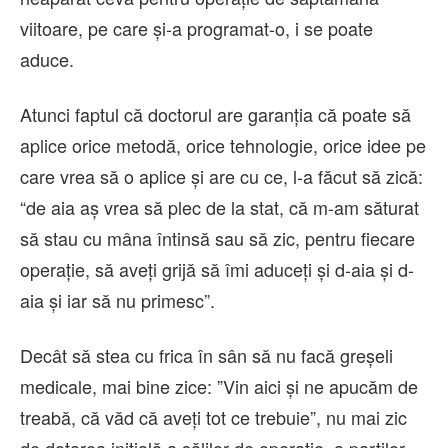
viitoare, pe care și-a programat-o, i se poate
aduce.
Atunci faptul că doctorul are garanția că poate să
aplice orice metodă, orice tehnologie, orice idee pe
care vrea să o aplice și are cu ce, l-a făcut să zică:
“de aia aș vrea să plec de la stat, că m-am săturat
să stau cu mâna întinsă sau să zic, pentru fiecare
operație, să aveți grijă să îmi aduceți și d-aia și d-
aia și iar să nu primesc”.
Decât să stea cu frica în sân să nu facă greșeli
medicale, mai bine zice: ”Vin aici și ne apucăm de
treabă, că văd că aveți tot ce trebuie”, nu mai zic