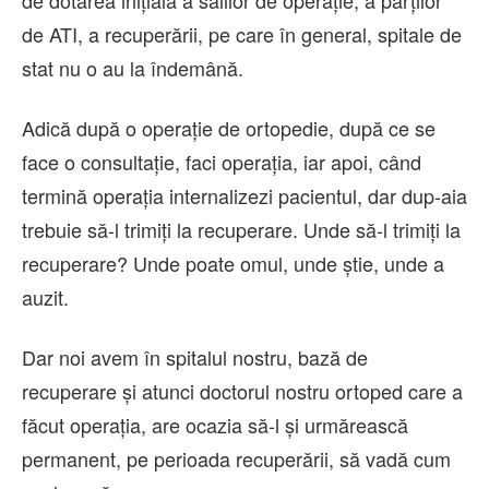
de dotarea inițială a sălilor de operație, a parților
de ATI, a recuperării, pe care în general, spitale de
stat nu o au la îndemână.
Adică după o operație de ortopedie, după ce se
face o consultație, faci operația, iar apoi, când
termină operația internalizezi pacientul, dar dup-aia
trebuie să-l trimiți la recuperare. Unde să-l trimiți la
recuperare? Unde poate omul, unde știe, unde a
auzit.
Dar noi avem în spitalul nostru, bază de
recuperare și atunci doctorul nostru ortoped care a
făcut operația, are ocazia să-l și urmărească
permanent, pe perioada recuperării, să vadă cum