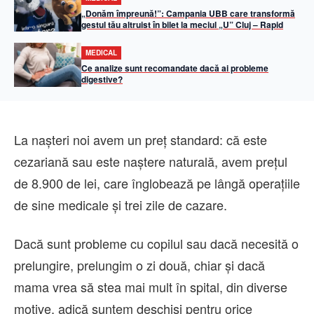
„Donăm împreună!”: Campania UBB care transformă
gestul tău altruist în bilet la meciul „U” Cluj – Rapid
MEDICAL
Ce analize sunt recomandate dacă ai probleme
digestive?
La nașteri noi avem un preț standard: că este
cezariană sau este naștere naturală, avem prețul
de 8.900 de lei, care înglobează pe lângă operațiile
de sine medicale și trei zile de cazare.
Dacă sunt probleme cu copilul sau dacă necesită o
prelungire, prelungim o zi două, chiar și dacă
mama vrea să stea mai mult în spital, din diverse
motive, adică suntem deschiși pentru orice