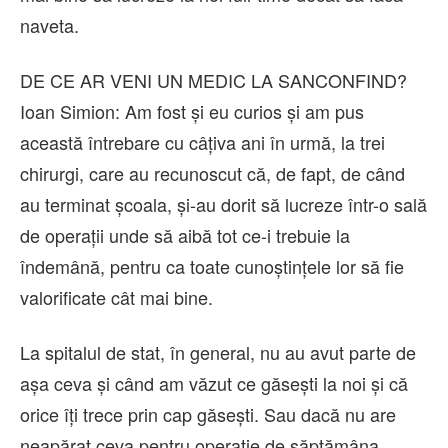
naveta.
DE CE AR VENI UN MEDIC LA SANCONFIND?
Ioan Simion: Am fost și eu curios și am pus
această întrebare cu câțiva ani în urmă, la trei
chirurgi, care au recunoscut că, de fapt, de când
au terminat școala, și-au dorit să lucreze într-o sală
de operații unde să aibă tot ce-i trebuie la
îndemână, pentru ca toate cunoștințele lor să fie
valorificate cât mai bine.
La spitalul de stat, în general, nu au avut parte de
așa ceva și când am văzut ce găsești la noi și că
orice îți trece prin cap găsești. Sau dacă nu are
neapărat ceva pentru operație de săptămâna