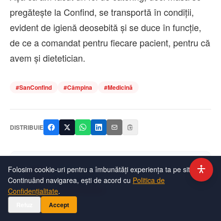
pregătește la Confind, se transportă în condiții,
evident de igienă deosebită și se duce în funcție,
de ce a comandat pentru fiecare pacient, pentru că
avem și dietetician.
#
SanConfind
#
Câmpina
#
Medicină
DISTRIBUIE
DESPRE AUTOR
Folosim cookie-uri pentru a îmbunătăți experiența ta pe site.
I
Ioana Radu
Continuând navigarea, ești de acord cu
Politica de
Jurnalist Sănătate
Confidențialitate
.
Refuz
Accept