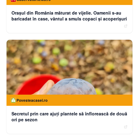
Oraşul din România măturat de vijelie. Oamenii s-au
baricadat în case, vântul a smuls copaci şi acoperişuri
Povesteacasei.ro
Secretul prin care ajuți plantele să înflorească de două
ori pe sezon
moneybuzz.ro