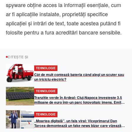
spyware obține acces la informații esențiale, cum
ar fi aplicațiile instalate, proprietăți specifice
aplicației și intrări de text, toate acestea putând fi
folosite pentru a fura acreditări bancare sensibile.
CITEȘTE ȘI
TEHNOLOGIE
Cât de mult contează bateria când alegi un scuter sau
un triciclu electric?
TEHNOLOGIE
Tranziție verde în Ardeal: Cluj-Napoca investește 3,5
milioane de euro într-un parc fotovoltaic imens. Emil
Boc: „50% din iluminatul public va fi asigurat din
energie solară”
TEHNOLOGIE
„Moartea digitală”, un fals viral: Viceprimarul Dan
Tarcea demontează un fake news bizar care vizează
Primăria Cluj-Napoca