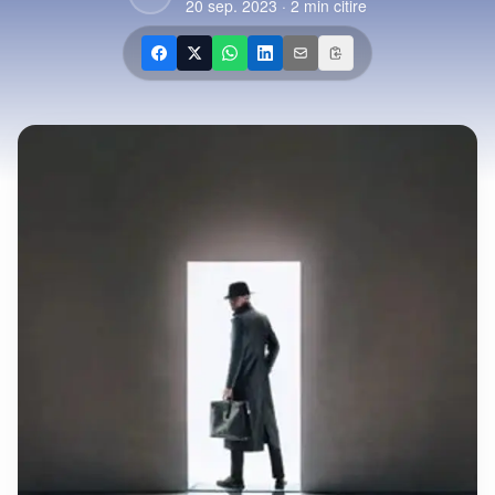
20 sep. 2023
·
2
min citire