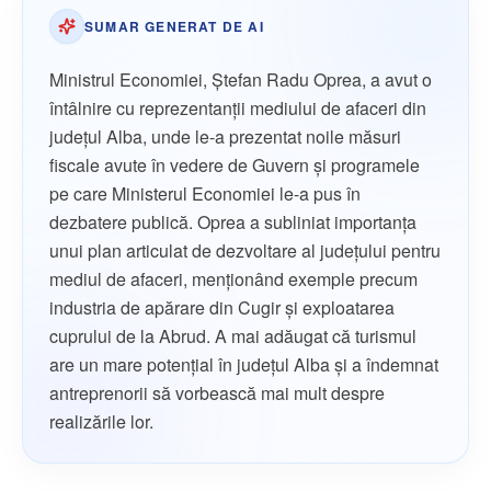
SUMAR GENERAT DE AI
Ministrul Economiei, Ştefan Radu Oprea, a avut o
întâlnire cu reprezentanții mediului de afaceri din
județul Alba, unde le-a prezentat noile măsuri
fiscale avute în vedere de Guvern și programele
pe care Ministerul Economiei le-a pus în
dezbatere publică. Oprea a subliniat importanța
unui plan articulat de dezvoltare al județului pentru
mediul de afaceri, menționând exemple precum
industria de apărare din Cugir și exploatarea
cuprului de la Abrud. A mai adăugat că turismul
are un mare potențial în județul Alba și a îndemnat
antreprenorii să vorbească mai mult despre
realizările lor.