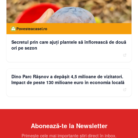
Povesteacasei.ro
Secretul prin care ajuți plantele să înflorească de două
ori pe sezon
moneybuzz.ro
Dino Parc Râșnov a depășit 4,5 milioane de vizitatori.
Impact de peste 130 milioane euro în economia locală
Abonează-te la Newsletter
Primește cele mai importante știri direct în inbox.