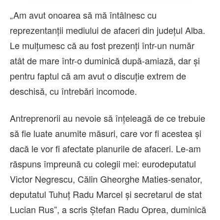
„Am avut onoarea să mă întâlnesc cu
reprezentanţii mediului de afaceri din judeţul Alba.
Le mulţumesc că au fost prezenţi într-un număr
atât de mare într-o duminică după-amiază, dar şi
pentru faptul că am avut o discuţie extrem de
deschisă, cu întrebări incomode.
Antreprenorii au nevoie să înţeleagă de ce trebuie
să fie luate anumite măsuri, care vor fi acestea şi
dacă le vor fi afectate planurile de afaceri. Le-am
răspuns împreună cu colegii mei: eurodeputatul
Victor Negrescu, Călin Gheorghe Maties-senator,
deputatul Tuhuţ Radu Marcel şi secretarul de stat
Lucian Rus”, a scris Ştefan Radu Oprea, duminică