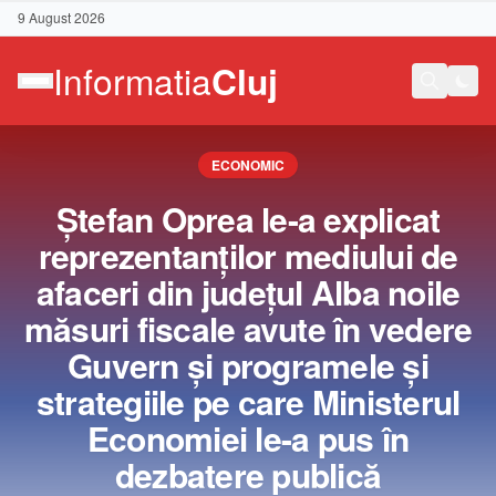
9 August 2026
ECONOMIC
Ştefan Oprea le-a explicat
reprezentanţilor mediului de
afaceri din judeţul Alba noile
măsuri fiscale avute în vedere
Guvern şi programele şi
strategiile pe care Ministerul
Economiei le-a pus în
Contact
dezbatere publică