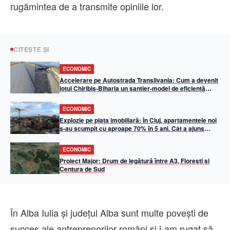
rugămintea de a transmite opiniile lor.
CITEȘTE ȘI
ECONOMIC
Accelerare pe Autostrada Transilvania: Cum a devenit
lotul Chiribiș-Biharia un șantier-model de eficiență
operațională în 2026
ECONOMIC
Explozie pe piața imobiliară: În Cluj, apartamentele noi
s-au scumpit cu aproape 70% în 5 ani. Cât a ajuns
metrul pătrat util
ECONOMIC
Proiect Major: Drum de legătură între A3, Florești și
Centura de Sud
În Alba Iulia şi judeţul Alba sunt multe poveşti de
succes ale antreprenorilor români şi i-am rugat să