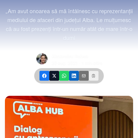
„Am avut onoarea să mă întâlnesc cu reprezentanţii
mediului de afaceri din judeţul Alba. Le mulţumesc
că au fost prezenţi într-un număr atât de mare într-o
dumi
Alexandru Robea
20 aug. 2023
·
1
min citire