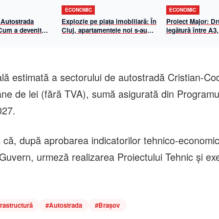
ECONOMIC
ECONOMIC
 Autostrada
Explozie pe piața imobiliară: În
Proiect Major: D
 Cum a devenit
Cluj, apartamentele noi s-au
legătură între A3,
-Biharia un
scumpit cu aproape 70% în 5
Centura de Sud
de eficiență
ani. Cât a ajuns metrul pătrat
n 2026
util
ală estimată a sectorului de autostradă Cristian-Co
ane de lei (fără TVA), sumă asigurată din Programu
027.
ă că, după aprobarea indicatorilor tehnico-economic
Guvern, urmeză realizarea Proiectului Tehnic şi ex
frastructură
#
Autostrada
#
Brașov