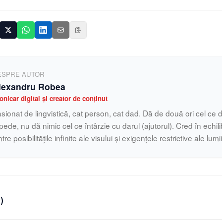
ESPRE AUTOR
lexandru Robea
onicar digital și creator de conținut
sionat de lingvistică, cat person, cat dad. Dă de două ori cel ce d
pede, nu dă nimic cel ce întârzie cu darul (ajutorul). Cred în echilib
ntre posibilitățile infinite ale visului și exigențele restrictive ale lumi
0
)