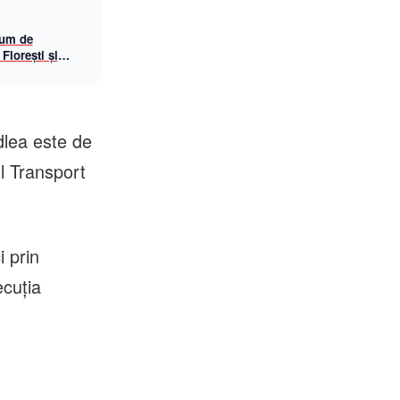
rum de
 Florești și
dlea este de
l Transport
i prin
ecuţia