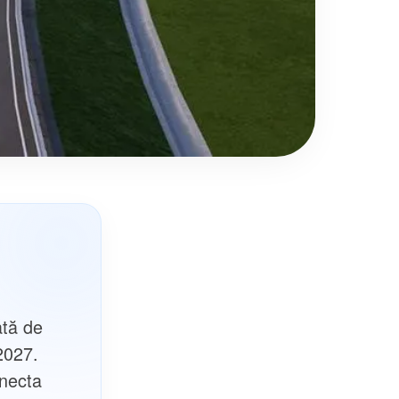
ată de
2027.
onecta