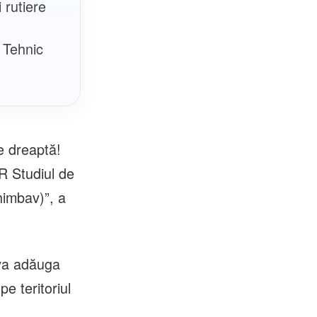
 rutiere
 Tehnic
e dreaptă!
R Studiul de
himbav)”, a
 va adăuga
pe teritoriul