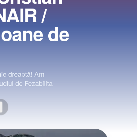
NAIR /
lioane de
inie dreaptă! Am
diul de Fezabilita