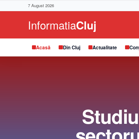
7 August 2026
Acasă
Din Cluj
Actualitate
Conț
Studiu
sectoru