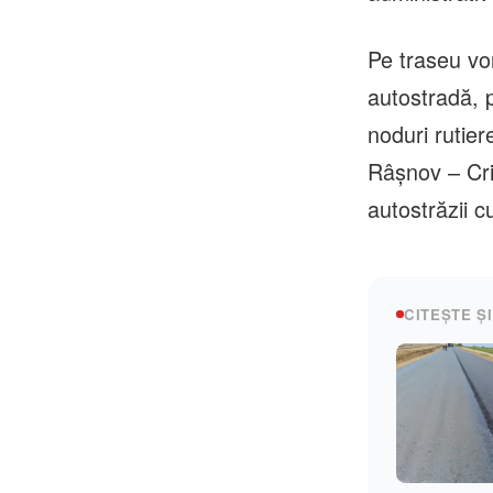
Pe traseu vor
autostradă, p
noduri rutier
Râşnov – Cri
autostrăzii 
CITEȘTE ȘI