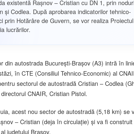
da existentă Raşnov – Cristian cu DN 1, prin noduri
an și Codlea. După aprobarea indicatorilor tehnico-
i prin Hotărâre de Guvern, se vor realiza Proiectul
ia lucrărilor.
 din autostrada Bucureşti-Braşov (A3) intră în lini
stăzi, în CTE (Consiliul Tehnico-Economic) al CNAI
 pentru sectorul de autostradă Cristian – Codlea (G
, directorul CNAIR, Cristian Pistol.
stuia, acest nou sector de autostradă (5,18 km) se
nov – Cristian (deja în circulaţie) şi va fi construit 
 al judeţului Braşov.