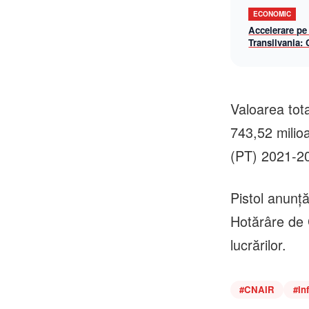
ECONOMIC
Accelerare pe
Transilvania:
lotul Chiribiș
șantier-model 
operațională î
Valoarea tot
743,52 milio
(PT) 2021-2
Pistol anunţ
Hotărâre de 
lucrărilor.
#
CNAIR
#
In