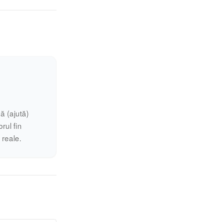
ă (ajută)
rul fin
i reale.