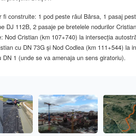
 fi construite: 1 pod peste râul Bârsa, 1 pasaj pes
e DJ 112B, 2 pasaje pe bretelele nodurilor Cristian
e: Nod Cristian (km 107+740) la intersecţia autostră
stian cu DN 73G şi Nod Codlea (km 111+544) la in
cu DN 1 (unde se va amenaja un sens giratoriu).