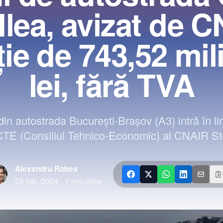
lea, avizat de C
ţie de 743,52 mi
lei, fără TVA
in autostrada Bucureşti-Braşov (A3) intră în l
n CTE (Consiliul Tehnico-Economic) al CNAIR Stu
Alexandru Robea
|
29 feb. 2024
·
1
min citire