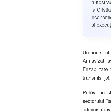
autostra
la Cristi
economic
și execuț
Un nou sector
Am avizat, a
Fezabilitate
transmis, joi
Potrivit ace
sectorului Raş
administrativ