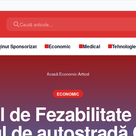
Caută articole...
inut Sponsorizat
Economic
Medical
Tehnologi
Acasă
/
Economic
/
Articol
ECONOMIC
l de Fezabilitate
l de autostradă 