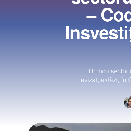
– Cod
Insvesti
Un nou sector d
avizat, astăzi, î