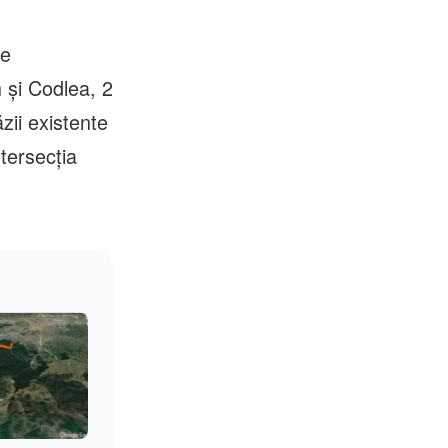
te
 şi Codlea, 2
zii existente
tersecţia