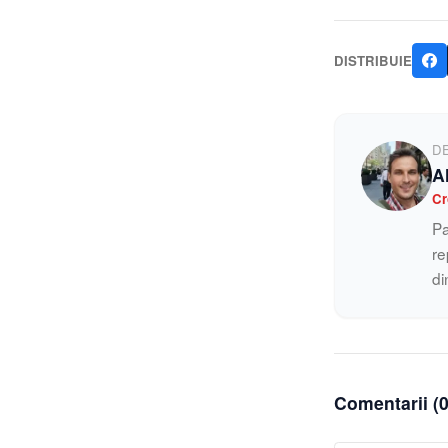
DISTRIBUIE
D
A
Cr
Pa
re
di
Comentarii (