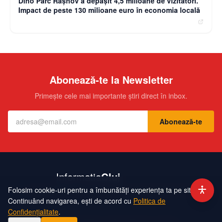
Dino Parc Râșnov a depășit 4,5 milioane de vizitatori.
Impact de peste 130 milioane euro în economia locală
Abonează-te la Newsletter
Primește cele mai importante știri direct în inbox.
Abonează-te
Folosim cookie-uri pentru a îmbunătăți experiența ta pe site.
Contact
Echipa
Publicitate
Politică de Confidențialitate
Hartă Site
Continuând navigarea, ești de acord cu
Politica de
Confidențialitate
.
©
2026
InformatiaCluj. Toate drepturile rezervate.