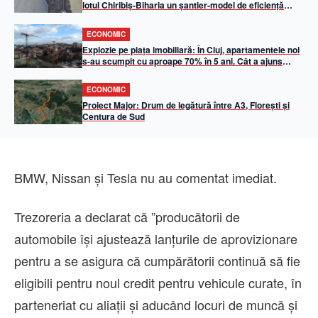
lotul Chiribiș-Biharia un șantier-model de eficiență
operațională în 2026
ECONOMIC
Explozie pe piața imobiliară: În Cluj, apartamentele noi
s-au scumpit cu aproape 70% în 5 ani. Cât a ajuns
metrul pătrat util
ECONOMIC
Proiect Major: Drum de legătură între A3, Florești și
Centura de Sud
BMW, Nissan şi Tesla nu au comentat imediat.
Trezoreria a declarat că ”producătorii de
automobile îşi ajustează lanţurile de aprovizionare
pentru a se asigura că cumpărătorii continuă să fie
eligibili pentru noul credit pentru vehicule curate, în
parteneriat cu aliaţii şi aducând locuri de muncă şi