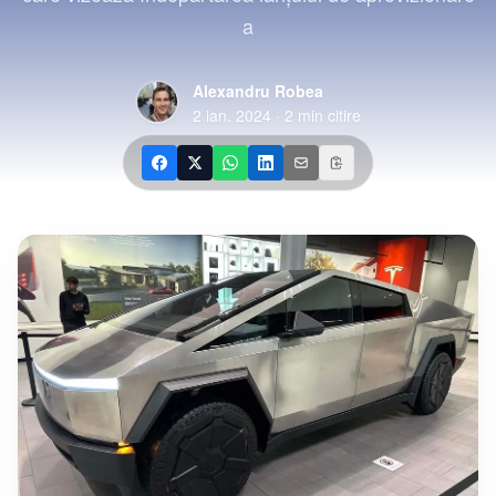
a
Alexandru Robea
2 ian. 2024
·
2
min citire