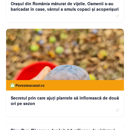
Oraşul din România măturat de vijelie. Oamenii s-au
baricadat în case, vântul a smuls copaci şi acoperişuri
Povesteacasei.ro
Secretul prin care ajuți plantele să înflorească de două
ori pe sezon
moneybuzz.ro