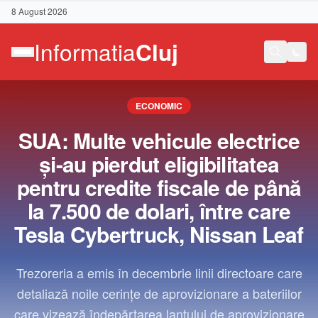
8 August 2026
ECONOMIC
SUA: Multe vehicule electrice
şi-au pierdut eligibilitatea
pentru credite fiscale de până
la 7.500 de dolari, între care
Tesla Cybertruck, Nissan Leaf
Trezoreria a emis în decembrie linii directoare care
detaliază noile cerinţe de aprovizionare a bateriilor
Contact
care vizează îndepărtarea lanţului de aprovizionare