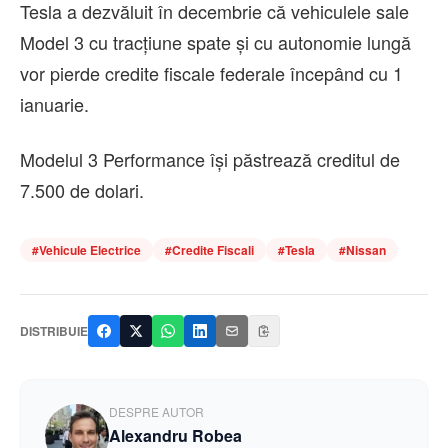
Tesla a dezvăluit în decembrie că vehiculele sale
Model 3 cu tracţiune spate şi cu autonomie lungă
vor pierde credite fiscale federale începând cu 1
ianuarie.
Modelul 3 Performance îşi păstrează creditul de
7.500 de dolari.
#
Vehicule Electrice
#
Credite Fiscali
#
Tesla
#
Nissan
DISTRIBUIE
DESPRE AUTOR
Alexandru Robea