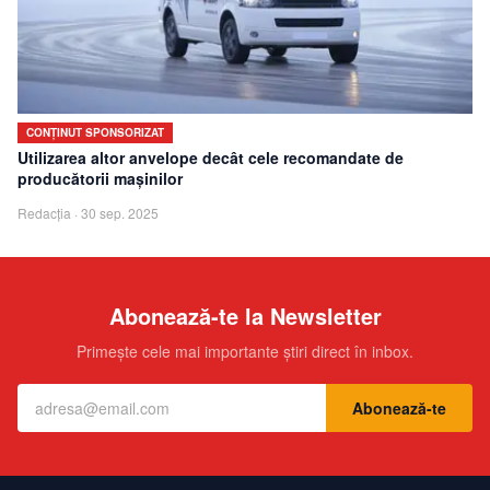
CONȚINUT SPONSORIZAT
Utilizarea altor anvelope decât cele recomandate de
producătorii mașinilor
Redacția
·
30 sep. 2025
Abonează-te la Newsletter
Primește cele mai importante știri direct în inbox.
Abonează-te