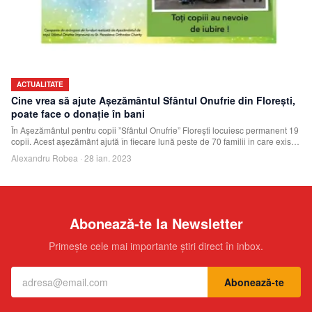
ACTUALITATE
Cine vrea să ajute Așezământul Sfântul Onufrie din Florești,
poate face o donație în bani
În Așezământul pentru copii ”Sfântul Onufrie” Florești locuiesc permanent 19
copii. Acest așezământ ajută în fiecare lună peste de 70 familii in care există
cir
Alexandru Robea
·
28 ian. 2023
Abonează-te la Newsletter
Primește cele mai importante știri direct în inbox.
Abonează-te