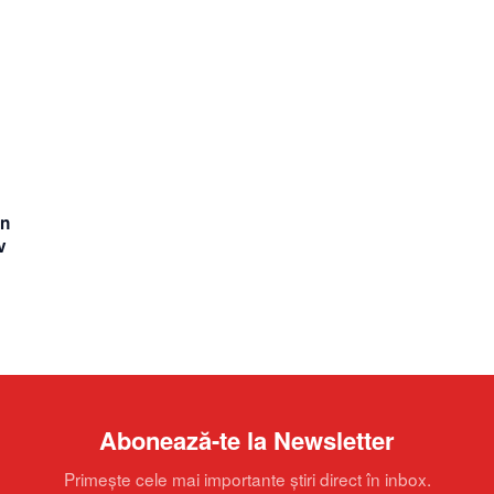
an
v
Abonează-te la Newsletter
Primește cele mai importante știri direct în inbox.