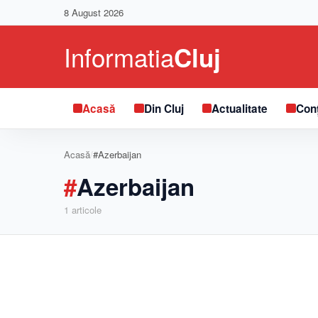
8 August 2026
Acasă
Din Cluj
Actualitate
Conț
Acasă
/
#Azerbaijan
#
Azerbaijan
1
articole