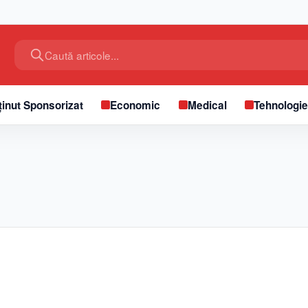
Caută articole...
inut Sponsorizat
Economic
Medical
Tehnologi