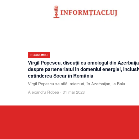
ECONOMIC
Virgil Popescu, discuţii cu omologul din Azerbaij
despre parteneriatul în domeniul energiei, inclusi
extinderea Socar în România
Virgil Popescu se află, miercuri, în Azerbaijan, la Baku.
Alexandru Robea
·
31 mai 2023