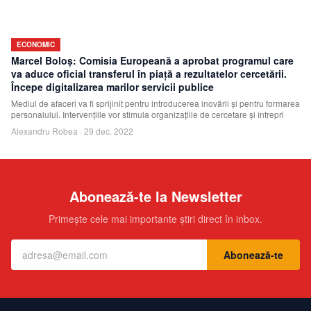
ECONOMIC
Marcel Boloş: Comisia Europeană a aprobat programul care
va aduce oficial transferul în piaţă a rezultatelor cercetării.
Începe digitalizarea marilor servicii publice
Mediul de afaceri va fi sprijinit pentru introducerea inovării şi pentru formarea
personalului. Intervenţiile vor stimula organizaţiile de cercetare şi întrepri
Alexandru Robea
·
29 dec. 2022
Abonează-te la Newsletter
Primește cele mai importante știri direct în inbox.
Abonează-te