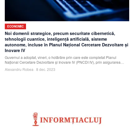
ECONOMIC
Noi domenii strategice, precum securitate cibernetică,
tehnologii cuantice, inteligenţă artificială, sisteme
autonome, incluse în Planul Naţional Cercetare Dezvoltare şi
Inovare IV
Guvernul a adoptat, vineri, o hotărâre prin care este completat Planul
Naţional Cercetare Dezvoltare şi Inovare IV (PNCDI IV), prin asigurarea
finanţării unor p
Alexandru Robea
·
8 dec. 2023