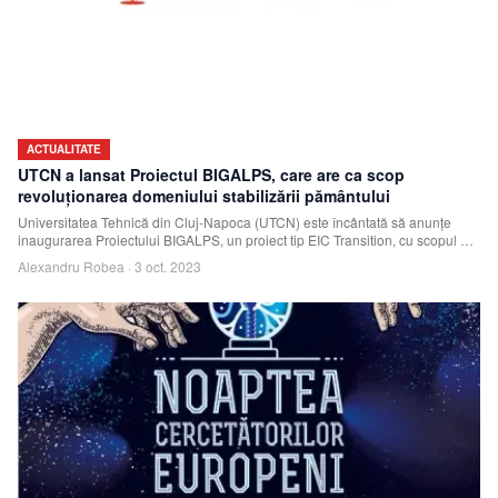
ACTUALITATE
UTCN a lansat Proiectul BIGALPS, care are ca scop
revoluționarea domeniului stabilizării pământului
Universitatea Tehnică din Cluj-Napoca (UTCN) este încântată să anunțe
inaugurarea Proiectului BIGALPS, un proiect tip EIC Transition, cu scopul de
a inova în do
Alexandru Robea
·
3 oct. 2023