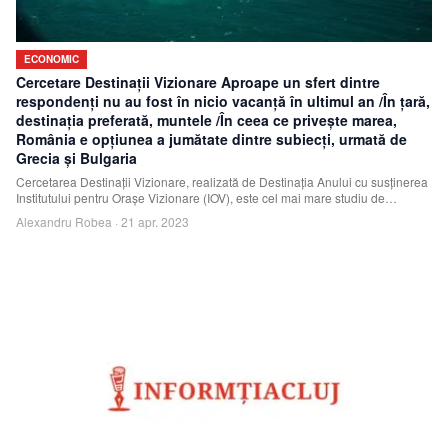
ECONOMIC
Cercetare Destinaţii Vizionare Aproape un sfert dintre
respondenţi nu au fost în nicio vacanţă în ultimul an /În ţară,
destinaţia preferată, muntele /În ceea ce priveşte marea,
România e opţiunea a jumătate dintre subiecţi, urmată de
Grecia şi Bulgaria
Cercetarea Destinaţii Vizionare, realizată de Destinaţia Anului cu susţinerea
Institutului pentru Oraşe Vizionare (IOV), este cel mai mare studiu de
obiceiuri ş
Alexandru Robea
·
21 apr. 2023