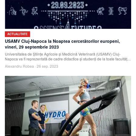
ACTUALITATE
USAMV Cluj-Napoca la Noaptea cercetătorilor europeni,
vineri, 29 septembrie 2023
Universitatea de Științe Agricole și Medicină Veterinară (USAMV) Cluj-
Napoca va fi reprezentată de cadre didactice și studenți de la toate facultățile
la evenim
Alexandru Robea
·
26 sep. 2023