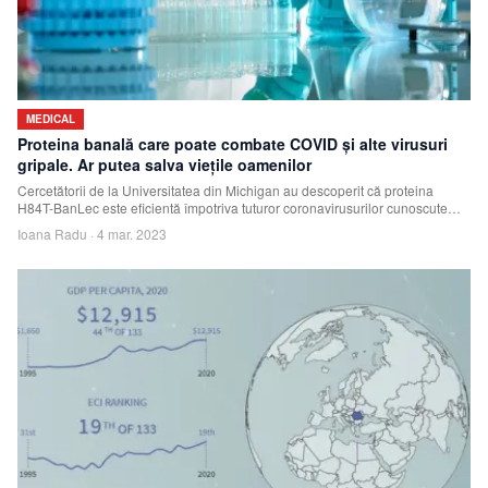
MEDICAL
Proteina banală care poate combate COVID și alte virusuri
gripale. Ar putea salva viețile oamenilor
Cercetătorii de la Universitatea din Michigan au descoperit că proteina
H84T-BanLec este eficientă împotriva tuturor coronavirusurilor cunoscute
care infectează
Ioana Radu
·
4 mar. 2023