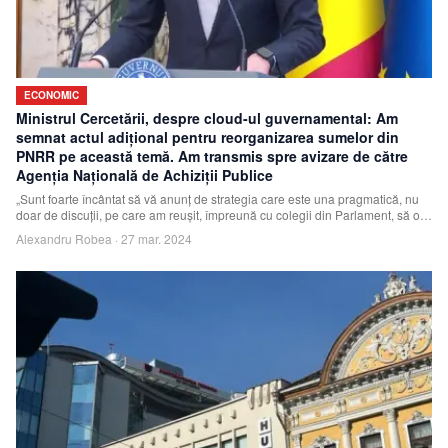
ECONOMIC
Ministrul Cercetării, despre cloud-ul guvernamental: Am
semnat actul adiţional pentru reorganizarea sumelor din
PNRR pe această temă. Am transmis spre avizare de către
Agenţia Naţională de Achiziţii Publice
„Sunt foarte încântat să vă anunţ de strategia care este una pragmatică, nu
doar de discuţii, pe care am reuşit, împreună cu colegii din Parlament, să o
transfo
Alexandru Robea
·
27 mar. 2024