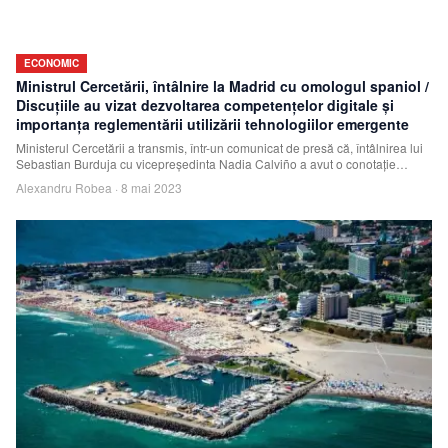
ECONOMIC
Ministrul Cercetării, întâlnire la Madrid cu omologul spaniol /
Discuţiile au vizat dezvoltarea competenţelor digitale şi
importanţa reglementării utilizării tehnologiilor emergente
Ministerul Cercetării a transmis, într-un comunicat de presă că, întâlnirea lui
Sebastian Burduja cu vicepreşedinta Nadia Calviño a avut o conotaţie
politică sp
Alexandru Robea
·
8 mai 2023