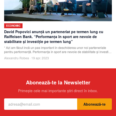
ECONOMIC
David Popovici anunţă un parteneriat pe termen lung cu
Raiffeisen Bank. “Performanţa în sport are nevoie de
stabilitate şi investiţie pe termen lung”
“ Azi am făcut încă un pas important în deschiderea unor noi parteneriate
pentru performanţă. Performanţa în sport are nevoie de stabilitate şi investiţie
pe te
Alexandru Robea
·
19 apr. 2023
Abonează-te la Newsletter
Primește cele mai importante știri direct în inbox.
Abonează-te