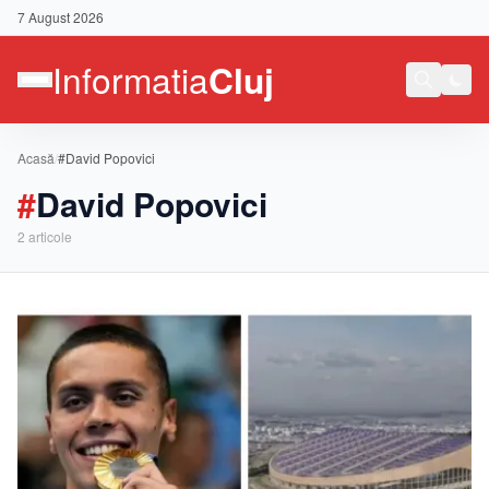
7 August 2026
Acasă
/
#David Popovici
#
David Popovici
2
articole
Contact