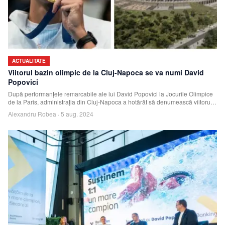
ACTUALITATE
Viitorul bazin olimpic de la Cluj-Napoca se va numi David
Popovici
După performanțele remarcabile ale lui David Popovici la Jocurile Olimpice
de la Paris, administrația din Cluj-Napoca a hotărât să denumească viitorul
bazin oli
Alexandru Robea
·
5 aug. 2024