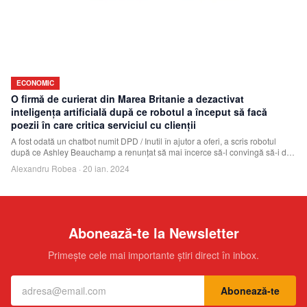
ECONOMIC
O firmă de curierat din Marea Britanie a dezactivat
inteligenţa artificială după ce robotul a început să facă
poezii în care critica serviciul cu clienţii
A fost odată un chatbot numit DPD / Inutil în ajutor a oferi, a scris robotul
după ce Ashley Beauchamp a renunţat să mai încerce să-l convingă să-i dea
un număr
Alexandru Robea
·
20 ian. 2024
Abonează-te la Newsletter
Primește cele mai importante știri direct în inbox.
Abonează-te