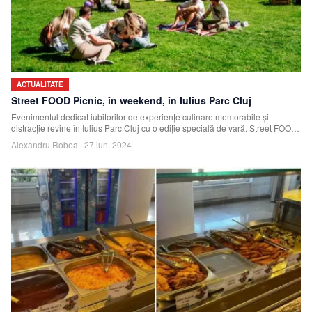
ACTUALITATE
Street FOOD Picnic, în weekend, în Iulius Parc Cluj
Evenimentul dedicat iubitorilor de experiențe culinare memorabile și
distracție revine în Iulius Parc Cluj cu o ediție specială de vară. Street FOOD
Picnic are
Alexandru Robea
·
27 iun. 2024