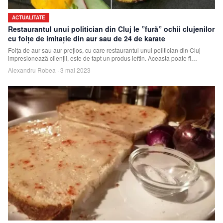
ACTUALITATE
Restaurantul unui politician din Cluj le ”fură” ochii clujenilor
cu foițe de imitație din aur sau de 24 de karate
Foița de aur sau aur prețios, cu care restaurantul unui politician din Cluj
impresionează clienții, este de fapt un produs ieftin. Aceasta poate fi
achiziționat
Alexandru Robea
·
3 mai 2023