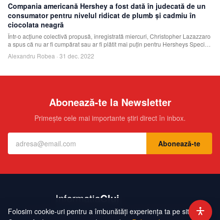
Compania americană Hershey a fost dată în judecată de un
consumator pentru nivelul ridicat de plumb şi cadmiu în
ciocolata neagră
Într-o acţiune colectivă propusă, înregistrată miercuri, Christopher Lazazzaro
a spus că nu ar fi cumpărat sau ar fi plătit mai puţin pentru Hersheys Special
Da
Alexandru Robea
·
31 dec. 2022
Abonează-te la Newsletter
Primește cele mai importante știri direct în inbox.
Abonează-te
Folosim cookie-uri pentru a îmbunătăți experiența ta pe site.
Contact
Echipa
Publicitate
Politică de Confidențialitate
Hartă Site