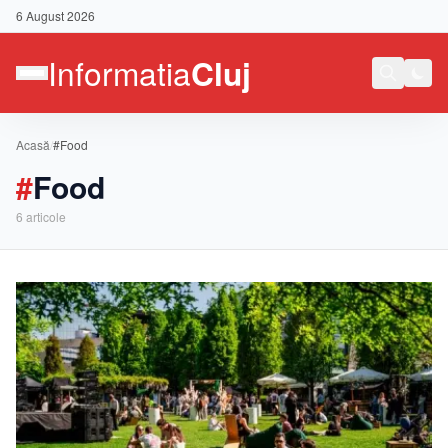
6 August 2026
Acasă
/
#Food
#
Food
6
articole
Contact