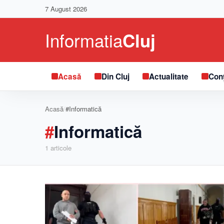
7 August 2026
Acasă
Din Cluj
Actualitate
Conț
Acasă
/
#Informatică
#
Informatică
1
articole