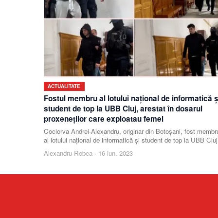
ACTUALITATE
Fostul membru al lotului național de informatică ș
student de top la UBB Cluj, arestat în dosarul
proxeneților care exploatau femei
Cociorva Andrei-Alexandru, originar din Botoșani, fost membr
al lotului național de informatică și student de top la UBB Cluj
a fost arestat într-un caz legat
Alexandru Robea
·
16 iun. 2023