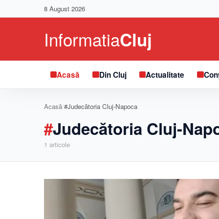
8 August 2026
Acasă
Din Cluj
Actualitate
Conț
Acasă
/
#Judecătoria Cluj-Napoca
#
Judecătoria Cluj-Nap
1
articole