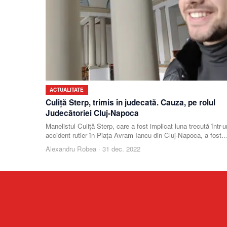
ACTUALITATE
Culiță Sterp, trimis în judecată. Cauza, pe rolul
Judecătoriei Cluj-Napoca
Manelistul Culiță Sterp, care a fost implicat luna trecută într-u
accident rutier în Piața Avram Iancu din Cluj-Napoca, a fost
trimis în judecată, prima înfăți
Alexandru Robea
·
31 dec. 2022