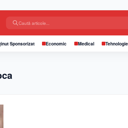
Caută articole...
inut Sponsorizat
Economic
Medical
Tehnologi
oca