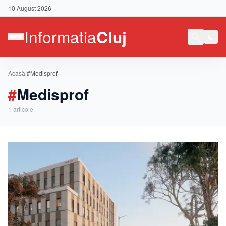
10 August 2026
Acasă
/
#Medisprof
#
Medisprof
1
articole
Contact