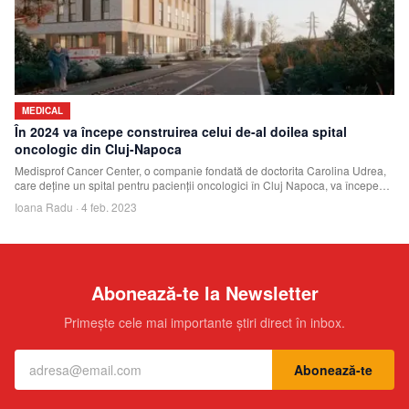
MEDICAL
În 2024 va începe construirea celui de-al doilea spital
oncologic din Cluj-Napoca
Medisprof Cancer Center, o companie fondată de doctorita Carolina Udrea,
care deține un spital pentru pacienții oncologici în Cluj Napoca, va începe
construirea
Ioana Radu
·
4 feb. 2023
Abonează-te la Newsletter
Primește cele mai importante știri direct în inbox.
Abonează-te