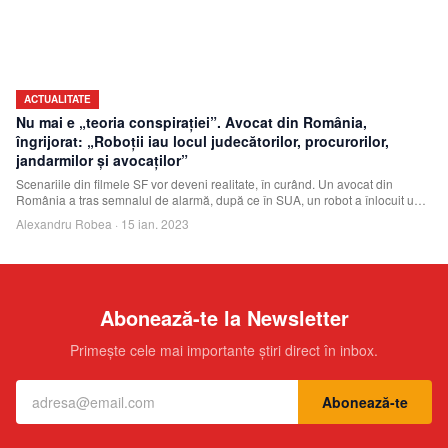
ACTUALITATE
Nu mai e „teoria conspirației”. Avocat din România,
îngrijorat: „Roboții iau locul judecătorilor, procurorilor,
jandarmilor și avocaților”
Scenariile din filmele SF vor deveni realitate, în curând. Un avocat din
România a tras semnalul de alarmă, după ce în SUA, un robot a înlocuit un
avocat. Unele
Alexandru Robea
·
15 ian. 2023
Abonează-te la Newsletter
Primește cele mai importante știri direct în inbox.
Abonează-te