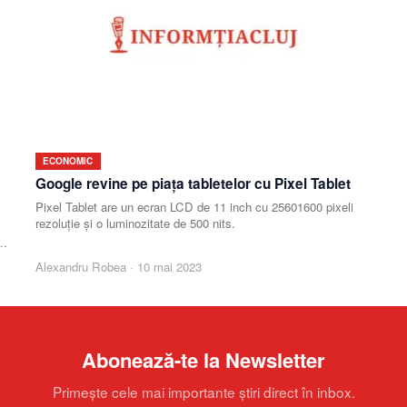
ECONOMIC
Google revine pe piaţa tabletelor cu Pixel Tablet
Pixel Tablet are un ecran LCD de 11 inch cu 25601600 pixeli
rezoluţie şi o luminozitate de 500 nits.
a
Alexandru Robea
·
10 mai 2023
Abonează-te la Newsletter
Primește cele mai importante știri direct în inbox.