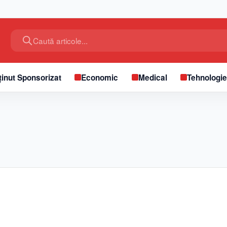
Caută articole...
inut Sponsorizat
Economic
Medical
Tehnologi