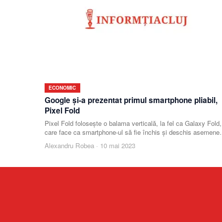
ECONOMIC
Google şi-a prezentat primul smartphone pliabil,
Pixel Fold
Pixel Fold foloseşte o balama verticală, la fel ca Galaxy Fold,
care face ca smartphone-ul să fie închis şi deschis asemene
unei cărţi.
Alexandru Robea
·
10 mai 2023