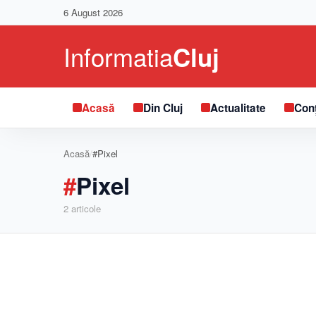
6 August 2026
Acasă
Din Cluj
Actualitate
Conț
Acasă
/
#Pixel
#
Pixel
2
articole