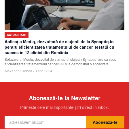
ACTUALITATE
Aplicația Mediq, dezvoltată de clujenii de la Synaptiq.io
pentru eficientizarea tratamentului de cancer, testată cu
succes în 12 clinici din România
Software-ul Mediq, dezvoltat de startup-ul clujean Synaptiq, are ca scop
eficientizarea tratamentului cancerului și a demonstrat o eficacitate
remarcabilă. În p
Alexandru Robea
·
3 apr. 2024
Abonează-te la Newsletter
Primește cele mai importante știri direct în inbox.
Abonează-te