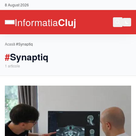
8 August 2026
Acasă
/
#Synaptiq
#
Synaptiq
1
articole
Contact