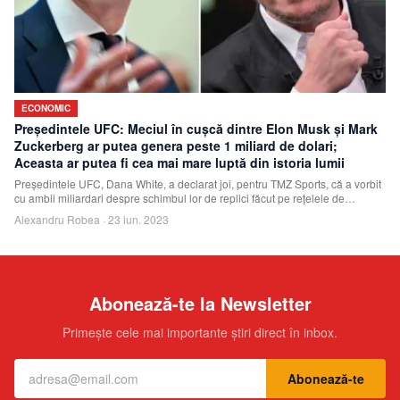
ECONOMIC
Preşedintele UFC: Meciul în cuşcă dintre Elon Musk şi Mark
Zuckerberg ar putea genera peste 1 miliard de dolari;
Aceasta ar putea fi cea mai mare luptă din istoria lumii
Preşedintele UFC, Dana White, a declarat joi, pentru TMZ Sports, că a vorbit
cu ambii miliardari despre schimbul lor de replici făcut pe reţelele de
socializare
Alexandru Robea
·
23 iun. 2023
Abonează-te la Newsletter
Primește cele mai importante știri direct în inbox.
Abonează-te