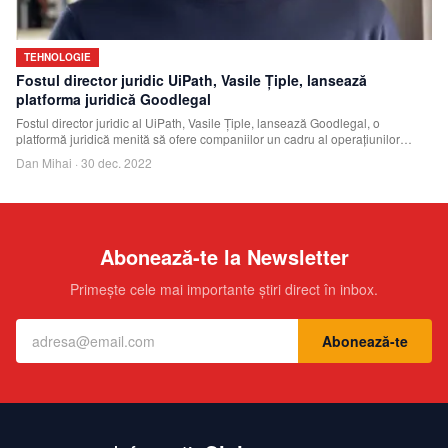
TEHNOLOGIE
Fostul director juridic UiPath, Vasile Țiple, lansează
platforma juridică Goodlegal
Fostul director juridic al UiPath, Vasile Țiple, lansează Goodlegal, o
platformă juridică menită să ofere companiilor un cadru al operațiunilor
pentru a atinge
Dan Mihai
·
30 dec. 2022
Abonează-te la Newsletter
Primește cele mai importante știri direct în inbox.
Abonează-te