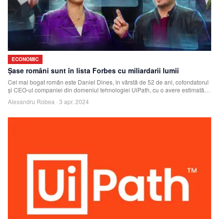
ECONOMIC
Şase români sunt în lista Forbes cu miliardarii lumii
Cel mai bogat român este Daniel Dines, în vârstă de 52 de ani, cofondatorul
şi CEO-ul companiei din domeniul tehnologiei UiPath, cu o avere estimată
de Forbes l
Alexandru Robea
·
3 apr. 2024