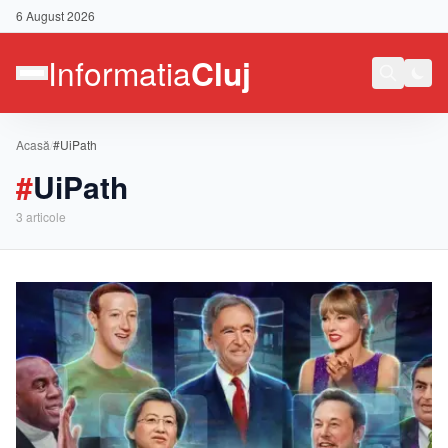
6 August 2026
Acasă
/
#UiPath
#
UiPath
3
articole
Contact