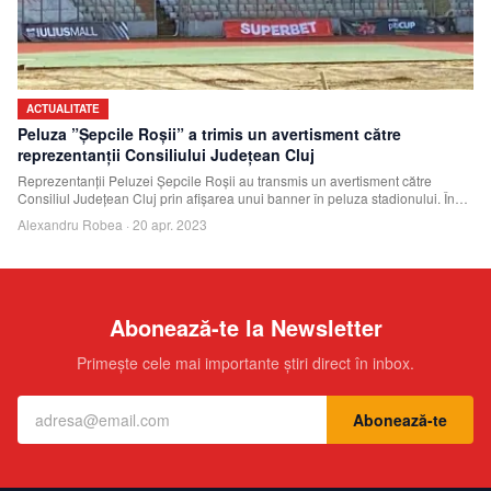
ACTUALITATE
Peluza ”Șepcile Roșii” a trimis un avertisment către
reprezentanții Consiliului Județean Cluj
Reprezentanții Peluzei Șepcile Roșii au transmis un avertisment către
Consiliul Județean Cluj prin afișarea unui banner în peluza stadionului. În
acest avertism
Alexandru Robea
·
20 apr. 2023
Abonează-te la Newsletter
Primește cele mai importante știri direct în inbox.
Abonează-te