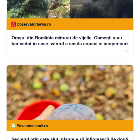
Observatornews.ro
Oraşul din România măturat de vijelie. Oamenii s-au
baricadat în case, vântul a smuls copaci şi acoperişuri
Povesteacasei.ro
Secretul prin care ajuți plantele să înflorească de două