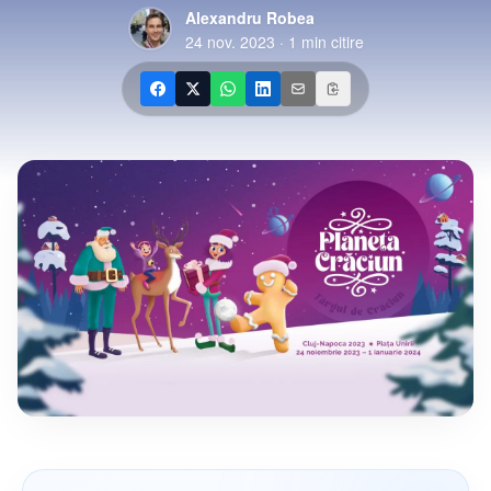
Alexandru Robea
24 nov. 2023
·
1
min citire