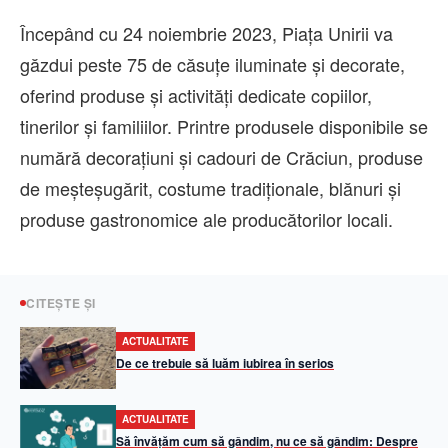
Începând cu 24 noiembrie 2023, Piața Unirii va
găzdui peste 75 de căsuțe iluminate și decorate,
oferind produse și activități dedicate copiilor,
tinerilor și familiilor. Printre produsele disponibile se
numără decorațiuni și cadouri de Crăciun, produse
de meșteșugărit, costume tradiționale, blănuri și
produse gastronomice ale producătorilor locali.
CITEȘTE ȘI
ACTUALITATE
De ce trebuie să luăm iubirea în serios
ACTUALITATE
Să învățăm cum să gândim, nu ce să gândim: Despre