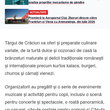
analiza propriilor mecanisme de gândire
ACTUALITATE
Premieră la Aeroportul Cluj: Zboruri directe către
Frankfurt și Viena cu Animawings, din iulie 2026
Târgul de Crăciun va oferi și preparate culinare
variate, de la turtă dulce și cozonaci de casă la
brânzeturi maturate și delicii tradiționale românești
și internaționale precum kurtos kalacs, burgeri,
churros și cârnați vienezi.
Organizatorii au pregătit și o serie de evenimente
muzicale și activități pentru copii, inclusiv o scenă
pentru concerte și spectacole, o roată panoramică,
un carusel, căsuțe poștale pentru scrisori și Căsuța