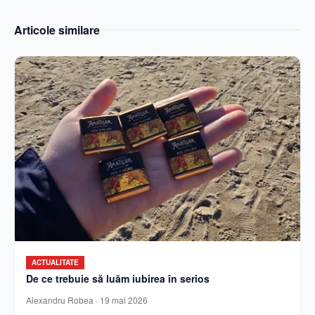
Articole similare
ACTUALITATE
De ce trebuie să luăm iubirea în serios
Alexandru Robea
·
19 mai 2026