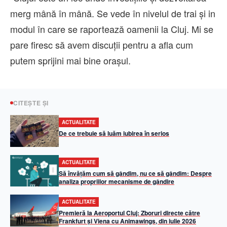
merg mână în mână. Se vede în nivelul de trai și in
modul în care se raportează oamenii la Cluj. Mi se
pare firesc să avem discuții pentru a afla cum
putem sprijini mai bine orașul.
CITEȘTE ȘI
ACTUALITATE
De ce trebuie să luăm iubirea în serios
ACTUALITATE
Să învățăm cum să gândim, nu ce să gândim: Despre
analiza propriilor mecanisme de gândire
ACTUALITATE
Premieră la Aeroportul Cluj: Zboruri directe către
Frankfurt și Viena cu Animawings, din iulie 2026