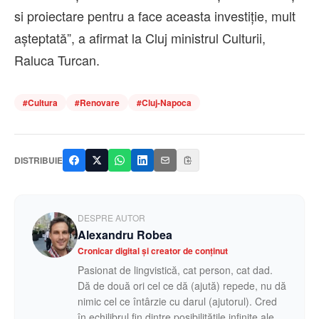
si proiectare pentru a face aceasta investiție, mult
așteptată”, a afirmat la Cluj ministrul Culturii,
Raluca Turcan.
#
Cultura
#
Renovare
#
Cluj-Napoca
DISTRIBUIE
DESPRE AUTOR
Alexandru Robea
Cronicar digital și creator de conținut
Pasionat de lingvistică, cat person, cat dad.
Dă de două ori cel ce dă (ajută) repede, nu dă
nimic cel ce întârzie cu darul (ajutorul). Cred
în echilibrul fin dintre posibilitățile infinite ale