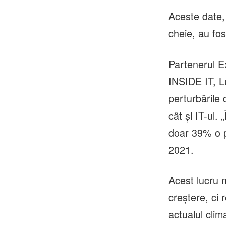
Aceste date, 
cheie, au fo
Partenerul Ex
INSIDE IT, L
perturbările d
cât și IT-ul.
doar 39% o p
2021.
Acest lucru 
creștere, ci 
actualul clim