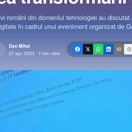
tivi români din domeniul tehnologiei au discutat 
digitale în cadrul unui eveniment organizat de G
Dan Mihai
|
D
27 apr. 2023
·
7
min citire