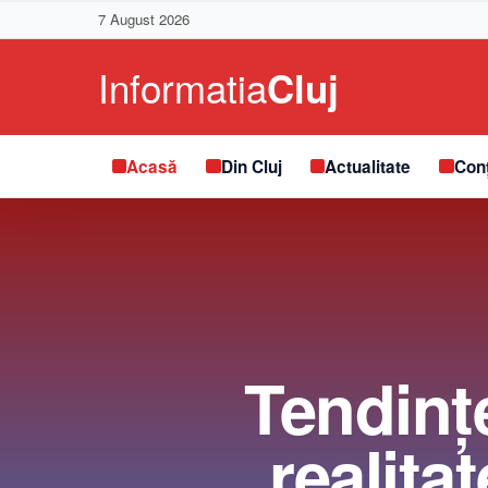
7 August 2026
Acasă
Din Cluj
Actualitate
Conț
Tendințe
realita