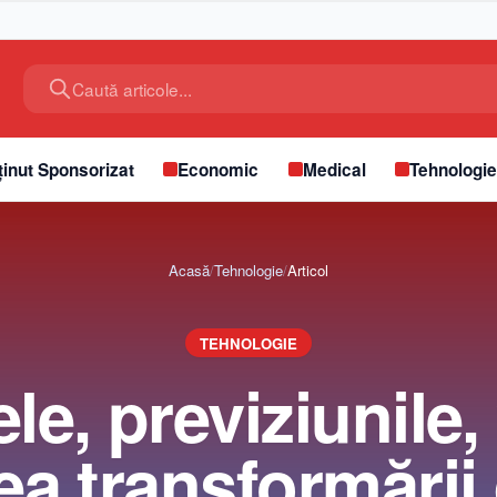
Caută articole...
inut Sponsorizat
Economic
Medical
Tehnologi
Acasă
/
Tehnologie
/
Articol
TEHNOLOGIE
le, previziunile, 
tea transformării 