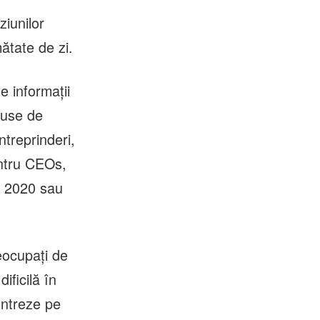
ziunilor
ătate de zi.
e informații
duse de
ntreprinderi,
entru CEOs,
n 2020 sau
eocupați de
ificilă în
entreze pe