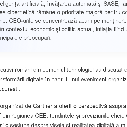
teligența artificială, învățarea automată și SASE, ia
tea cibernetică rămâne o prioritate majoră pentru c
une. CEO-urile se concentrează acum pe menținer
 în contextul economic și politic actual, inflația fiind
incipalele preocupări.
ecutivi români din domeniul tehnologiei au discutat
ansformării digitale în cadrul unui eveniment organi
ucurești.
rganizat de Gartner a oferit o perspectivă asupra p
IT din regiunea CEE, tendințele și previziunile cheie
i o sesiune despre visele și realitatea digitală a mu