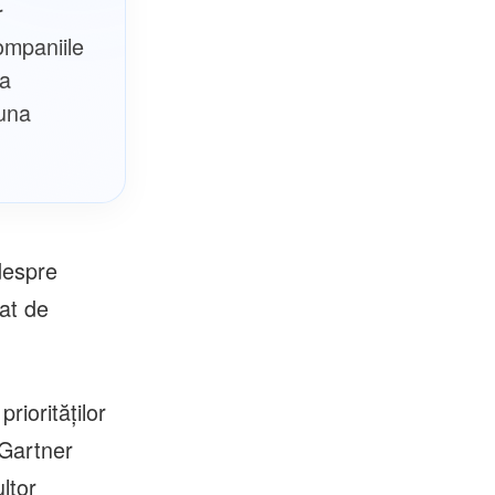
r
ompaniile
ea
 una
 despre
zat de
riorităților
 Gartner
ltor