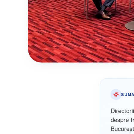
SUMA
Directori
despre t
Bucureșt