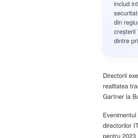
includ in
securita
din regi
creșterii
dintre pr
Directorii ex
realitatea tr
Gartner la B
Evenimentul o
directorilor 
pentru 2023 ș