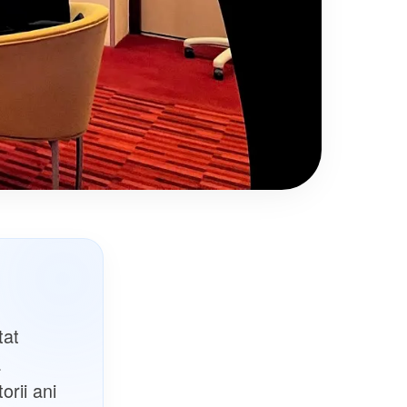
tat
a
orii ani