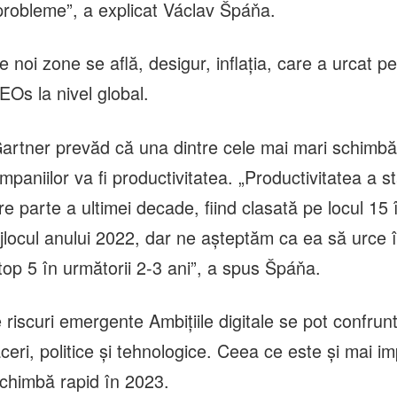
 probleme”, a explicat Václav Špáňa.
e noi zone se află, desigur, inflația, care a urcat pe
CEOs la nivel global.
Gartner prevăd că una dintre cele mai mari schimbăr
companiilor va fi productivitatea. „Productivitatea a 
e parte a ultimei decade, fiind clasată pe locul 15 
jlocul anului 2022, dar ne așteptăm ca ea să urce î
top 5 în următorii 2-3 ani”, a spus Špáňa.
e riscuri emergente Ambițiile digitale se pot confrunt
aceri, politice și tehnologice. Ceea ce este și mai i
chimbă rapid în 2023.