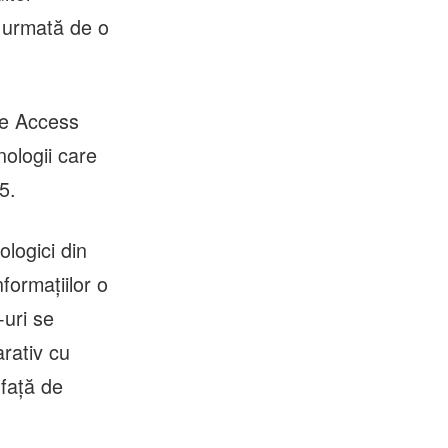
, urmată de o
re Access
nologii care
5.
nologici din
formațiilor o
-uri se
rativ cu
față de