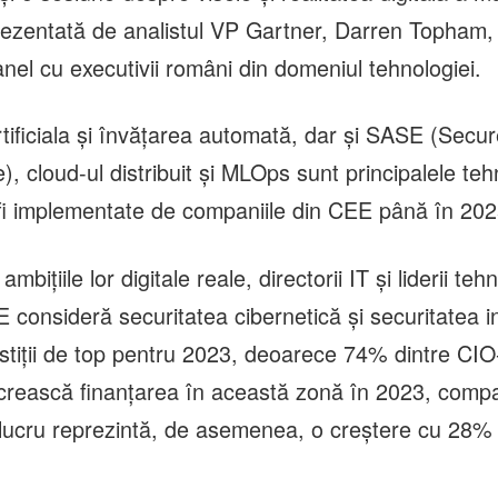
prezentată de analistul VP Gartner, Darren Topham
anel cu executivii români din domeniul tehnologiei.
artificiala și învățarea automată, dar și SASE (Secu
, cloud-ul distribuit și MLOps sunt principalele teh
 fi implementate de companiile din CEE până în 202
ambițiile lor digitale reale, directorii IT și liderii teh
consideră securitatea cibernetică și securitatea in
stiții de top pentru 2023, deoarece 74% dintre CIO
crească finanțarea în această zonă în 2023, compa
lucru reprezintă, de asemenea, o creștere cu 28% 