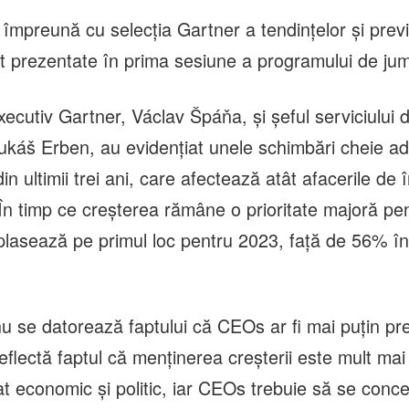
împreună cu selecția Gartner a tendințelor și previ
st prezentate în prima sesiune a programului de jum
ecutiv Gartner, Václav Špáňa, și șeful serviciului d
ukáš Erben, au evidențiat unele schimbări cheie a
in ultimii trei ani, care afectează atât afacerile de î
 „În timp ce creșterea rămâne o prioritate majoră p
lasează pe primul loc pentru 2023, față de 56% î
nu se datorează faptului că CEOs ar fi mai puțin pr
reflectă faptul că menținerea creșterii este mult mai d
at economic și politic, iar CEOs trebuie să se conc