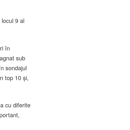
 locul 9 al
i în
stagnat sub
în sondajul
n top 10 și,
a cu diferite
mportant,