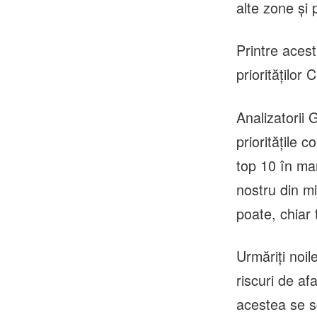
alte zone și
Printre acest
priorităților 
Analizatorii 
prioritățile 
top 10 în mar
nostru din mi
poate, chiar 
Urmăriți noil
riscuri de af
acestea se s