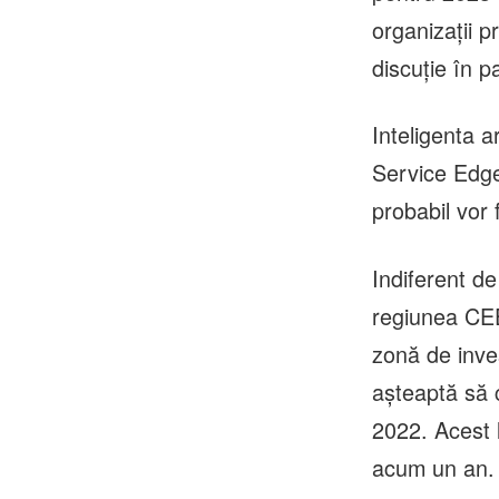
organizații 
discuție în p
Inteligenta 
Service Edge)
probabil vor
Indiferent de 
regiunea CEE 
zonă de inve
așteaptă să 
2022. Acest 
acum un an.