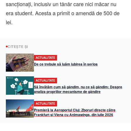
sancționați, inclusiv un tânăr care nici măcar nu
era student. Acesta a primit o amendă de 500 de
lei.
CITEȘTE ȘI
ACTUALITATE
De ce trebuie să luăm iubirea în serios
ACTUALITATE
Să învățăm cum să gândim, nu ce să gândim: Despre
analiza propriilor mecanisme de gândire
ACTUALITATE
Premieră la Aeroportul Cluj: Zboruri directe către
Frankfurt și Viena cu Animawings, din iulie 2026