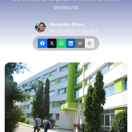
desfășurat
Alexandru Robea
30 nov. 2023
·
1
min citire