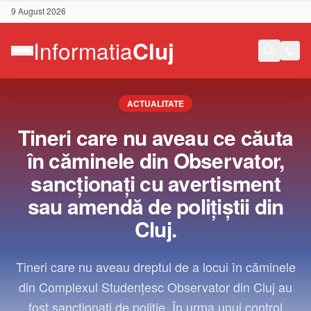
9 August 2026
ACTUALITATE
Tineri care nu aveau ce căuta
în căminele din Observator,
sancționați cu avertisment
sau amendă de polițiștii din
Cluj.
Tineri care nu aveau dreptul de a locui în căminele
din Complexul Studențesc Observator din Cluj au
Contact
fost sancționați de poliție. În urma unui control