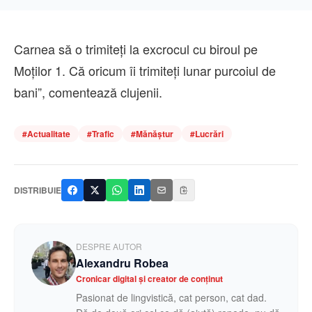
Carnea să o trimiteți la excrocul cu biroul pe
Moților 1. Că oricum îi trimiteți lunar purcoiul de
bani”, comentează clujenii.
#
Actualitate
#
Trafic
#
Mănăștur
#
Lucrări
DISTRIBUIE
DESPRE AUTOR
Alexandru Robea
Cronicar digital și creator de conținut
Pasionat de lingvistică, cat person, cat dad.