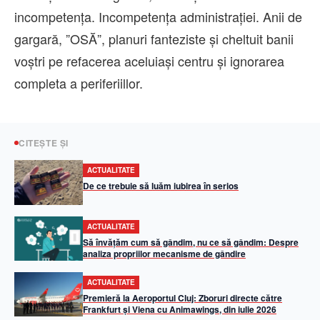
incompetența. Incompetența administrației. Anii de
gargară, ”OSĂ”, planuri fanteziste și cheltuit banii
voștri pe refacerea aceluiași centru și ignorarea
completa a periferiillor.
CITEȘTE ȘI
ACTUALITATE
De ce trebuie să luăm iubirea în serios
ACTUALITATE
Să învățăm cum să gândim, nu ce să gândim: Despre
analiza propriilor mecanisme de gândire
ACTUALITATE
Premieră la Aeroportul Cluj: Zboruri directe către
Frankfurt și Viena cu Animawings, din iulie 2026