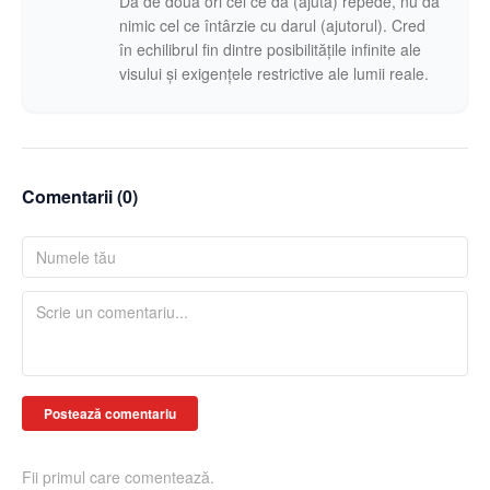
Dă de două ori cel ce dă (ajută) repede, nu dă
nimic cel ce întârzie cu darul (ajutorul). Cred
în echilibrul fin dintre posibilitățile infinite ale
visului și exigențele restrictive ale lumii reale.
Comentarii (
0
)
Postează comentariu
Fii primul care comentează.