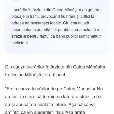
Lucrările întârziate din Calea Mănăștur au generat
blocaje în trafic, provocând frustrare și critici la
adresa administrației locale. Clujenii acuză
incompetența autorităților pentru starea actuală a
străzii și pentru faptul că banii publici sunt cheltuiti
ineficient.
Din cauza lucrărilor întârziate din Calea Mănăștur,
traficul în Mănăștur s-a blocat.
”E din cauza lucrărilor de pe Calea Manastur Nu
au fost în stare să termine o latură a străzii, că s-
au și apucat de cealaltă latură. Așa ca să vă
amintiți că vin alegerile”, ”Nu. Așa arată