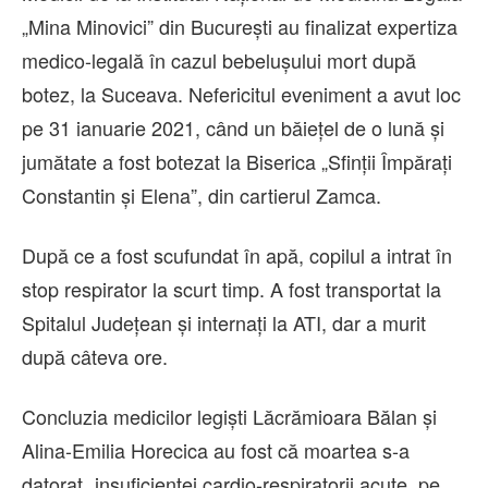
„Mina Minovici” din București au finalizat expertiza
medico-legală în cazul bebelușului mort după
botez, la Suceava. Nefericitul eveniment a avut loc
pe 31 ianuarie 2021, când un băiețel de o lună și
jumătate a fost botezat la Biserica „Sfinții Împărați
Constantin și Elena”, din cartierul Zamca.
După ce a fost scufundat în apă, copilul a intrat în
stop respirator la scurt timp. A fost transportat la
Spitalul Județean și internați la ATI, dar a murit
după câteva ore.
Concluzia medicilor legiști Lăcrămioara Bălan și
Alina-Emilia Horecica au fost că moartea s-a
datorat „insuficienței cardio-respiratorii acute, pe