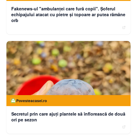
Fakenews-ul "ambulanţei care fură copii". Şoferul
echipajului atacat cu pietre şi topoare ar putea rămâne
orb
Povesteacasei.ro
Secretul prin care ajuți plantele să înflorească de două
ori pe sezon
moneybuzz.ro