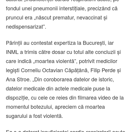
fondul unei pneumonii interstiţiale, precizând că
pruncul era „născut prematur, nevaccinat şi
nedispensarizat”.
Părinții au contestat expertiza la București, iar
INML a trimis către dosar cu totul alte concluzii și
care indică „moartea violentă”, potrivit medicilor
legiști Corneliu Octavian Căpățână, Filip Perde și
Ana Stroe. „Din coroborarea datelor de istoric,
datelor medicale din actele medicale puse la
dispoziție, cu cele ce reies din filmarea video de la
momentul botezului, apreciem că moartea
sugarului a fost violentă.
Ea s-a datorat insuficienței cardio-respiratorii acute