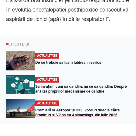
în evoluția encefalopatiei posthipoxice consecutivă
aspirării de lichid (apă) în căile respiratorii”.
CITEȘTE ȘI
ACTUALITATE
De ce trebuie să luăm iubirea în serios
ACTUALITATE
Să învățăm cum să gândim, nu ce să gândim: Despre
analiza propriilor mecanisme de gândire
ACTUALITATE
Premieră la Aeroportul Cluj: Zboruri directe către
Frankfurt și Viena cu Animawings, din iulie 2026