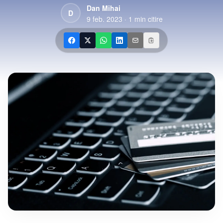
Dan Mihai
D
9 feb. 2023
·
1
min citire