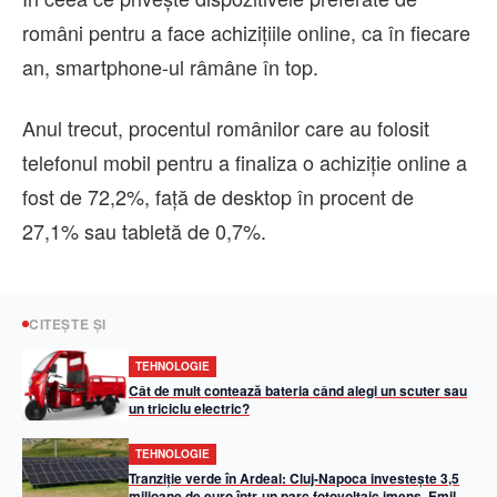
români pentru a face achizițiile online, ca în fiecare
an, smartphone-ul râmâne în top.
Anul trecut, procentul românilor care au folosit
telefonul mobil pentru a finaliza o achiziție online a
fost de 72,2%, față de desktop în procent de
27,1% sau tabletă de 0,7%.
CITEȘTE ȘI
TEHNOLOGIE
Cât de mult contează bateria când alegi un scuter sau
un triciclu electric?
TEHNOLOGIE
Tranziție verde în Ardeal: Cluj-Napoca investește 3,5
milioane de euro într-un parc fotovoltaic imens. Emil