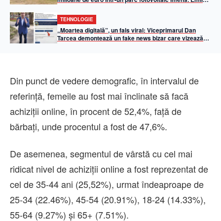
Boc: „50% din iluminatul public va fi asigurat din
energie solară”
TEHNOLOGIE
„Moartea digitală”, un fals viral: Viceprimarul Dan
Tarcea demontează un fake news bizar care vizează
Primăria Cluj-Napoca
Din punct de vedere demografic, în intervalul de
referință, femeile au fost mai înclinate să facă
achiziții online, în procent de 52,4%, față de
bărbați, unde procentul a fost de 47,6%.
De asemenea, segmentul de vârstă cu cel mai
ridicat nivel de achiziții online a fost reprezentat de
cel de 35-44 ani (25,52%), urmat îndeaproape de
25-34 (22.46%), 45-54 (20.91%), 18-24 (14.33%),
55-64 (9.27%) și 65+ (7.51%).