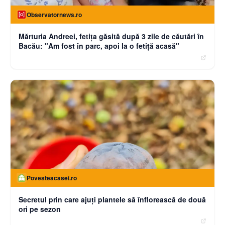
Observatornews.ro
Mărturia Andreei, fetiţa găsită după 3 zile de căutări în
Bacău: "Am fost în parc, apoi la o fetiţă acasă"
Povesteacasei.ro
Secretul prin care ajuți plantele să înflorească de două
ori pe sezon