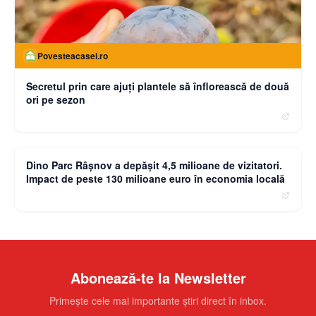
Povesteacasei.ro
Secretul prin care ajuți plantele să înflorească de două
ori pe sezon
moneybuzz.ro
Dino Parc Râșnov a depășit 4,5 milioane de vizitatori.
Impact de peste 130 milioane euro în economia locală
Abonează-te la Newsletter
Primește cele mai importante știri direct în inbox.