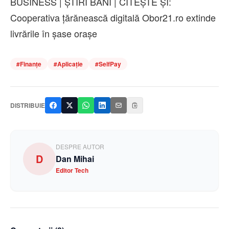
BUSINESS | ȘTIRI BANI | CITEȘTE ȘI:
Cooperativa ţărănească digitală Obor21.ro extinde
livrările în șase orașe
#
Finanțe
#
Aplicație
#
SelfPay
DISTRIBUIE
DESPRE AUTOR
D
Dan Mihai
Editor Tech