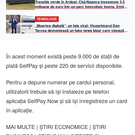
Tranziție verde în Ardeal: Cluj-Napoca investește 3,5
milioane de euro într-un parc fotovoltaic imens. Emil
Boc: „50% din iluminatul public va fi asigurat din
energie solară”
TEHNOLOGIE
„Moartea digitală”, un fals viral: Viceprimarul Dan
Tarcea demontează un fake news bizar care vizează
Primăria Cluj-Napoca
În acest moment există peste 9.000 de stații de
plată SelfPay și peste 220 de servicii disponibile.
Pentru a depune numerar pe cardul personal,
utilizatorii trebuie să își instaleze pe telefon
aplicația SelfPay Now și să își înregistreze un card
în aplicație.
MAI MULTE | ȘTIRI ECONOMICE | ȘTIRI