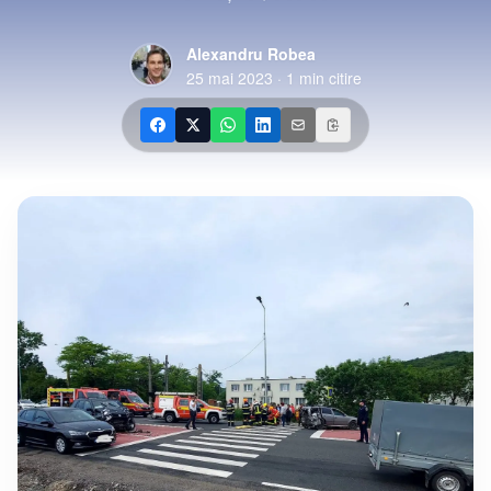
Alexandru Robea
25 mai 2023
·
1
min citire