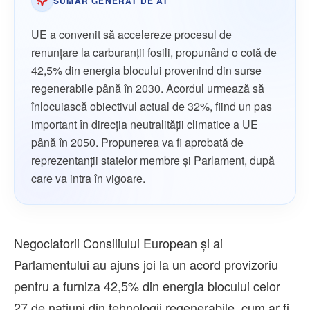
SUMAR GENERAT DE AI
UE a convenit să accelereze procesul de
renunțare la carburanții fosili, propunând o cotă de
42,5% din energia blocului provenind din surse
regenerabile până în 2030. Acordul urmează să
înlocuiască obiectivul actual de 32%, fiind un pas
important în direcția neutralității climatice a UE
până în 2050. Propunerea va fi aprobată de
reprezentanții statelor membre și Parlament, după
care va intra în vigoare.
Negociatorii Consiliului European şi ai
Parlamentului au ajuns joi la un acord provizoriu
pentru a furniza 42,5% din energia blocului celor
27 de naţiuni din tehnologii regenerabile, cum ar fi