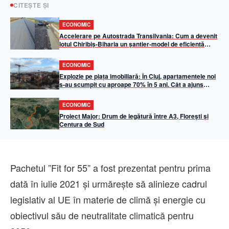
CITEȘTE ȘI
ECONOMIC
Accelerare pe Autostrada Transilvania: Cum a devenit
lotul Chiribiș-Biharia un șantier-model de eficiență
operațională în 2026
ECONOMIC
Explozie pe piața imobiliară: În Cluj, apartamentele noi
s-au scumpit cu aproape 70% în 5 ani. Cât a ajuns
metrul pătrat util
ECONOMIC
Proiect Major: Drum de legătură între A3, Florești și
Centura de Sud
Pachetul ”Fit for 55” a fost prezentat pentru prima
dată în iulie 2021 şi urmăreşte să alinieze cadrul
legislativ al UE în materie de climă şi energie cu
obiectivul său de neutralitate climatică pentru