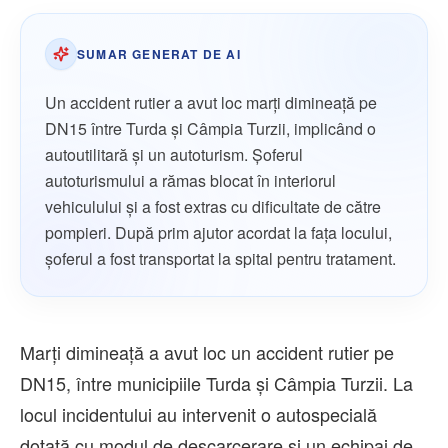
SUMAR GENERAT DE AI
Un accident rutier a avut loc marți dimineață pe
DN15 între Turda și Câmpia Turzii, implicând o
autoutilitară și un autoturism. Șoferul
autoturismului a rămas blocat în interiorul
vehiculului și a fost extras cu dificultate de către
pompieri. După prim ajutor acordat la fața locului,
șoferul a fost transportat la spital pentru tratament.
Marți dimineață a avut loc un accident rutier pe
DN15, între municipiile Turda și Câmpia Turzii. La
locul incidentului au intervenit o autospecială
dotată cu modul de descarcerare și un echipaj de