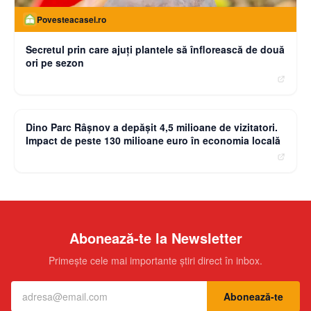
Povesteacasei.ro
Secretul prin care ajuți plantele să înflorească de două
ori pe sezon
moneybuzz.ro
Dino Parc Râșnov a depășit 4,5 milioane de vizitatori.
Impact de peste 130 milioane euro în economia locală
Abonează-te la Newsletter
Primește cele mai importante știri direct în inbox.
Abonează-te