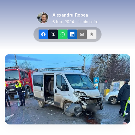
Alexandru Robea
6 feb. 2024
·
1
min citire