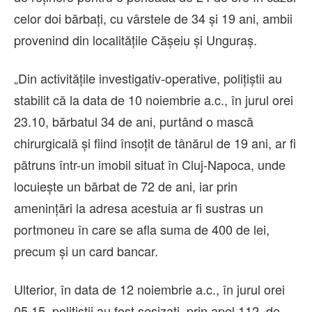
celor doi bărbați, cu vârstele de 34 și 19 ani, ambii
provenind din localitățile Cășeiu și Unguraș.
„Din activitățile investigativ-operative, polițiștii au
stabilit că la data de 10 noiembrie a.c., în jurul orei
23.10, bărbatul 34 de ani, purtând o mască
chirurgicală și fiind însoțit de tânărul de 19 ani, ar fi
pătruns într-un imobil situat în Cluj-Napoca, unde
locuiește un bărbat de 72 de ani, iar prin
amenințări la adresa acestuia ar fi sustras un
portmoneu în care se afla suma de 400 de lei,
precum și un card bancar.
Ulterior, în data de 12 noiembrie a.c., în jurul orei
05.15, polițiștii au fost sesizați, prin apel 112, de