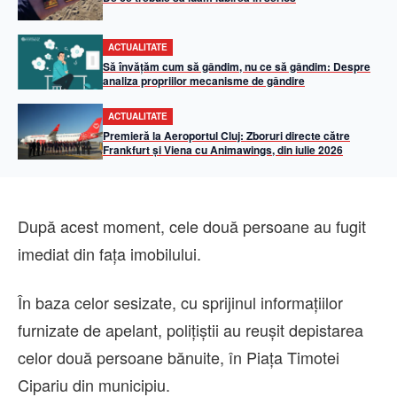
ACTUALITATE
Să învățăm cum să gândim, nu ce să gândim: Despre
analiza propriilor mecanisme de gândire
ACTUALITATE
Premieră la Aeroportul Cluj: Zboruri directe către
Frankfurt și Viena cu Animawings, din iulie 2026
După acest moment, cele două persoane au fugit
imediat din fața imobilului.
În baza celor sesizate, cu sprijinul informațiilor
furnizate de apelant, polițiștii au reușit depistarea
celor două persoane bănuite, în Piața Timotei
Cipariu din municipiu.