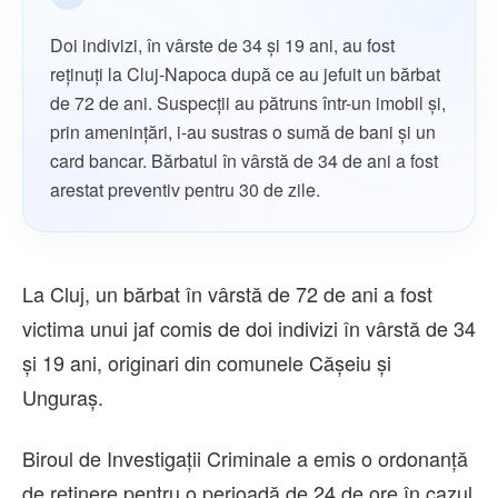
Doi indivizi, în vârste de 34 și 19 ani, au fost
reținuți la Cluj-Napoca după ce au jefuit un bărbat
de 72 de ani. Suspecții au pătruns într-un imobil și,
prin amenințări, i-au sustras o sumă de bani și un
card bancar. Bărbatul în vârstă de 34 de ani a fost
arestat preventiv pentru 30 de zile.
La Cluj, un bărbat în vârstă de 72 de ani a fost
victima unui jaf comis de doi indivizi în vârstă de 34
și 19 ani, originari din comunele Cășeiu și
Unguraș.
Biroul de Investigații Criminale a emis o ordonanță
de reținere pentru o perioadă de 24 de ore în cazul