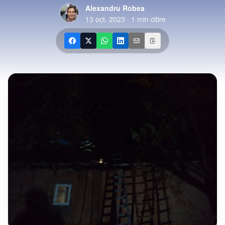
Alexandru Robea
13 oct. 2023
·
1
min citire