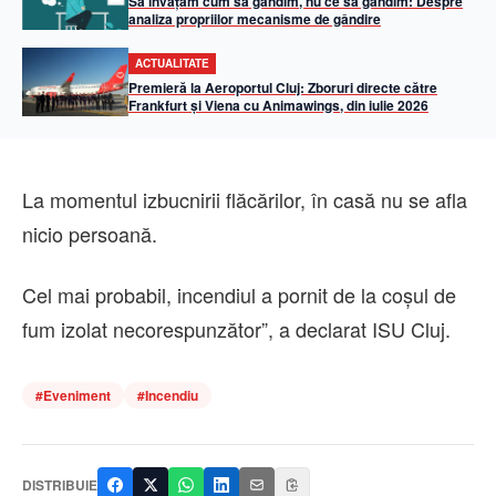
Să învățăm cum să gândim, nu ce să gândim: Despre
analiza propriilor mecanisme de gândire
ACTUALITATE
Premieră la Aeroportul Cluj: Zboruri directe către
Frankfurt și Viena cu Animawings, din iulie 2026
La momentul izbucnirii flăcărilor, în casă nu se afla
nicio persoană.
Cel mai probabil, incendiul a pornit de la coșul de
fum izolat necorespunzător”, a declarat ISU Cluj.
#
Eveniment
#
Incendiu
DISTRIBUIE