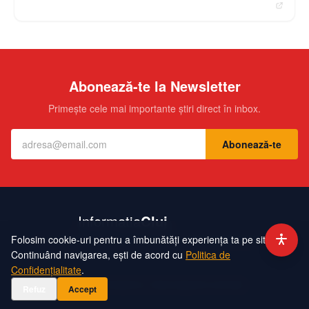
Abonează-te la Newsletter
Primește cele mai importante știri direct în inbox.
Abonează-te
Folosim cookie-uri pentru a îmbunătăți experiența ta pe site.
Contact
Echipa
Publicitate
Politică de Confidențialitate
Hartă Site
Continuând navigarea, ești de acord cu
Politica de
Confidențialitate
.
©
2026
InformatiaCluj. Toate drepturile rezervate.
Refuz
Accept