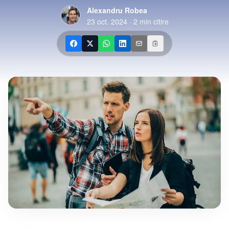
Alexandru Robea
23 oct. 2024
·
2
min citire