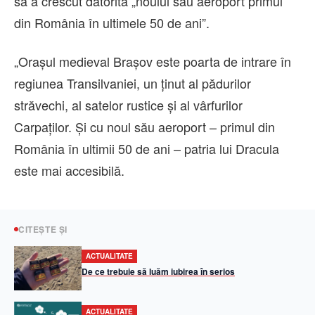
sa a crescut datorită „noului său aeroport primul
din România în ultimele 50 de ani”.
„Orașul medieval Brașov este poarta de intrare în
regiunea Transilvaniei, un ținut al pădurilor
străvechi, al satelor rustice și al vârfurilor
Carpaților. Și cu noul său aeroport – primul din
România în ultimii 50 de ani – patria lui Dracula
este mai accesibilă.
CITEȘTE ȘI
ACTUALITATE
De ce trebuie să luăm iubirea în serios
ACTUALITATE