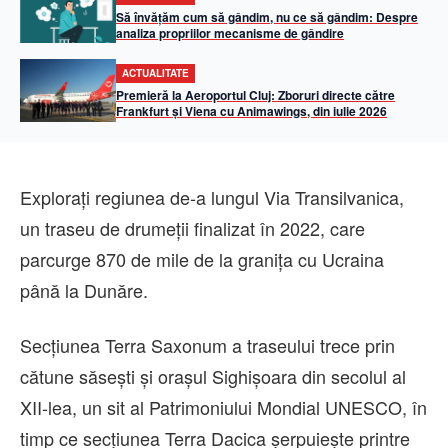
Să învățăm cum să gândim, nu ce să gândim: Despre
analiza propriilor mecanisme de gândire
ACTUALITATE
Premieră la Aeroportul Cluj: Zboruri directe către
Frankfurt și Viena cu Animawings, din iulie 2026
Explorați regiunea de-a lungul Via Transilvanica,
un traseu de drumeții finalizat în 2022, care
parcurge 870 de mile de la granița cu Ucraina
până la Dunăre.
Secțiunea Terra Saxonum a traseului trece prin
cătune săsești și orașul Sighișoara din secolul al
XII-lea, un sit al Patrimoniului Mondial UNESCO, în
timp ce secțiunea Terra Dacica șerpuiește printre