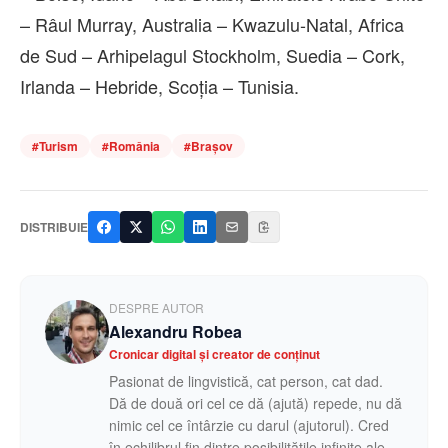
– Râul Murray, Australia – Kwazulu-Natal, Africa
de Sud – Arhipelagul Stockholm, Suedia – Cork,
Irlanda – Hebride, Scoția – Tunisia.
#
Turism
#
România
#
Brașov
DISTRIBUIE
DESPRE AUTOR
Alexandru Robea
Cronicar digital și creator de conținut
Pasionat de lingvistică, cat person, cat dad.
Dă de două ori cel ce dă (ajută) repede, nu dă
nimic cel ce întârzie cu darul (ajutorul). Cred
în echilibrul fin dintre posibilitățile infinite ale