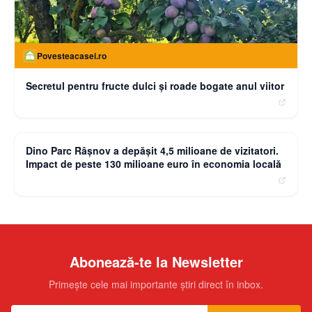
Povesteacasei.ro
Secretul pentru fructe dulci și roade bogate anul viitor
moneybuzz.ro
Dino Parc Râșnov a depășit 4,5 milioane de vizitatori.
Impact de peste 130 milioane euro în economia locală
Abonează-te la Newsletter
Primește cele mai importante știri direct în inbox.