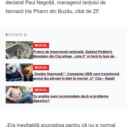
declarat Paul Negoiţă, managerul lanţului de
farmacii Iris Pharm din Buzău, citat de ZF.
CITEȘTE ȘI
MEDICAL
Proiect de importanță națională: Spitalul Pediatric
Monobloc din Cluj atinge „cota 0” și intră în faza de
elevație
MEDICAL
„Donăm împreună!”: Campania UBB care transformă
gestul tău altruist în bilet la meciul „U” Cluj – Rapid
MEDICAL
Ce analize sunt recomandate dacă ai probleme
digestive?
„Era inevitabilă scumpirea pentru că nu e normal