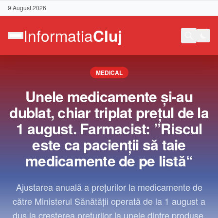
9 August 2026
MEDICAL
Unele medicamente şi-au
dublat, chiar triplat preţul de la
1 august. Farmacist: ”Riscul
este ca pacienţii să taie
medicamente de pe listă“
Ajustarea anuală a preţurilor la medicamente de
către Ministerul Sănătăţii operată de la 1 august a
Contact
dus la creșterea prețurilor la unele dintre produse.