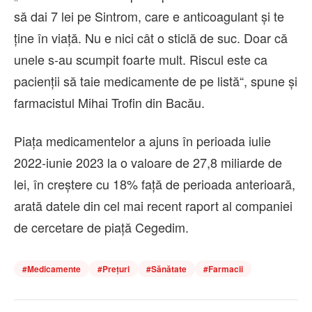
să dai 7 lei pe Sintrom, care e anticoagulant şi te
ţine în viaţă. Nu e nici cât o sticlă de suc. Doar că
unele s-au scumpit foarte mult. Riscul este ca
pacienţii să taie medicamente de pe listă“, spune şi
farmacistul Mihai Trofin din Bacău.
Piaţa medicamentelor a ajuns în perioada iulie
2022-iunie 2023 la o valoare de 27,8 miliarde de
lei, în creştere cu 18% faţă de perioada anterioară,
arată datele din cel mai recent raport al companiei
de cercetare de piaţă Cegedim.
#
Medicamente
#
Prețuri
#
Sănătate
#
Farmacii