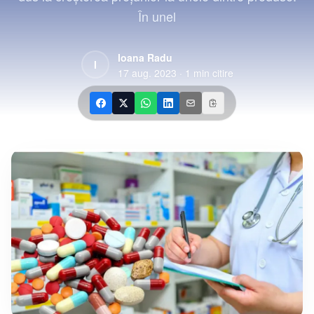
În unel
Ioana Radu
I
17 aug. 2023
·
1
min citire