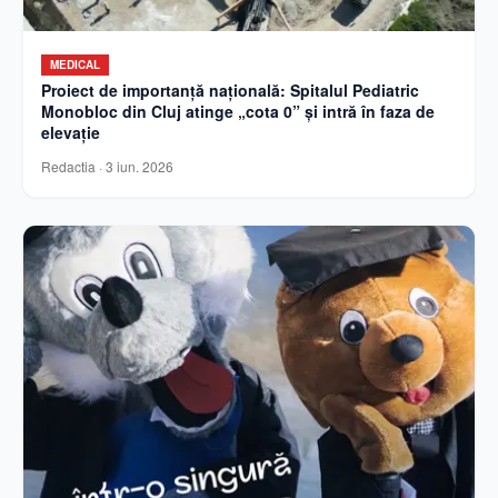
MEDICAL
Proiect de importanță națională: Spitalul Pediatric
Monobloc din Cluj atinge „cota 0” și intră în faza de
elevație
Redactia
·
3 iun. 2026