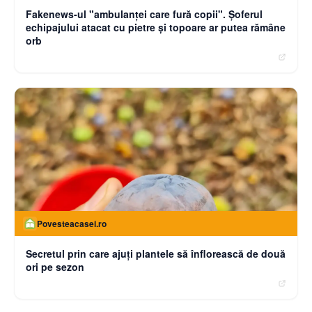
Fakenews-ul "ambulanţei care fură copii". Şoferul
echipajului atacat cu pietre şi topoare ar putea rămâne
orb
Povesteacasei.ro
Secretul prin care ajuți plantele să înflorească de două
ori pe sezon
moneybuzz.ro