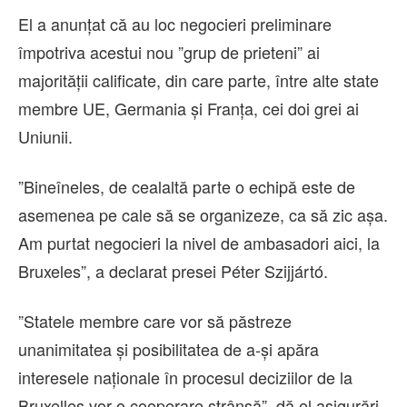
El a anunţat că au loc negocieri preliminare
împotriva acestui nou ”grup de prieteni” ai
majorităţii calificate, din care parte, între alte state
membre UE, Germania şi Franţa, cei doi grei ai
Uniunii.
”Bineîneles, de cealaltă parte o echipă este de
asemenea pe cale să se organizeze, ca să zic aşa.
Am purtat negocieri la nivel de ambasadori aici, la
Bruxeles”, a declarat presei Péter Szijjártó.
”Statele membre care vor să păstreze
unanimitatea şi posibilitatea de a-şi apăra
interesele naţionale în procesul deciziilor de la
Bruxelles vor o cooperare strânsă”, dă el asigurări.