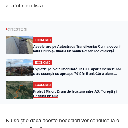
apărut nicio listă.
CITEȘTE ȘI
ECONOMIC
Accelerare pe Autostrada Transilvania: Cum a devenit
lotul Chiribiș-Biharia un șantier-model de eficiență
operațională în 2026
ECONOMIC
Explozie pe piața imobiliară: În Cluj, apartamentele noi
s-au scumpit cu aproape 70% în 5 ani. Cât a ajuns
metrul pătrat util
ECONOMIC
Proiect Major: Drum de legătură între A3, Florești și
Centura de Sud
Nu se ştie dacă aceste negocieri vor conduce la o