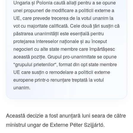
Ungaria şi Polonia caută aliaţi pentru a se opune
unei propuneri de modificare a politicii externe a
UE, care prevede trecerea de la votul unanim la
vot cu majoritate calificată. Cele două ţări susţin că
păstrarea unanimităţii este esenţială pentru
protejarea intereselor naţionale şi au început
negocieri cu alte state membre care împărtăşesc
această poziţie. Grupul pro-unanimitate se opune
"grupului prietenilor", format din opt state membre
UE care susţin o remodelare a politicii externe
europene printr-o renunţare treptată la votul
unanim.
Această decizie a fost anunţară luni seara de către
ministrul ungar de Externe Péter Szijjártó.