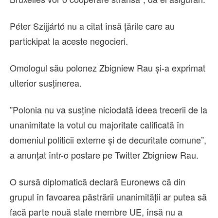
Péter Szijjártó nu a citat însă ţările care au
partickipat la aceste negocieri.
Omologul său polonez Zbigniew Rau şi-a exprimat
ulterior susţinerea.
”Polonia nu va susţine niciodată ideea trecerii de la
unanimitate la votul cu majoritate calificată în
domeniul politicii externe şi de decuritate comune”,
a anunţat într-o postare pe Twitter Zbigniew Rau.
O sursă diplomatică declară Euronews că din
grupul în favoarea păstrării unanimităţii ar putea să
facă parte nouă state membre UE, însă nu a