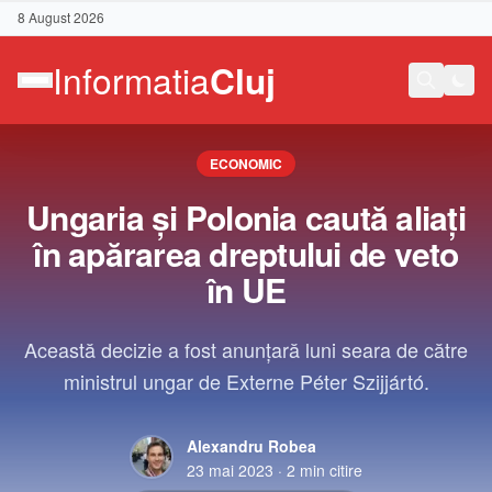
8 August 2026
ECONOMIC
Ungaria şi Polonia caută aliaţi
în apărarea dreptului de veto
în UE
Această decizie a fost anunţară luni seara de către
ministrul ungar de Externe Péter Szijjártó.
Alexandru Robea
Contact
23 mai 2023
·
2
min citire