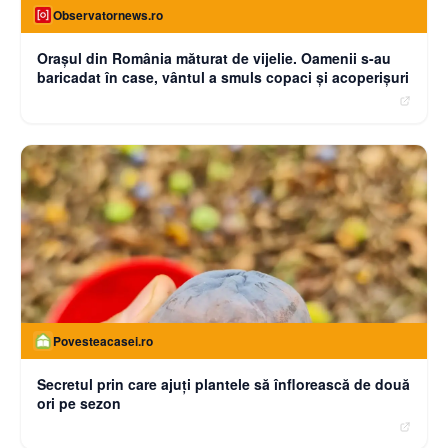
Observatornews.ro
Oraşul din România măturat de vijelie. Oamenii s-au
baricadat în case, vântul a smuls copaci şi acoperişuri
Povesteacasei.ro
Secretul prin care ajuți plantele să înflorească de două
ori pe sezon